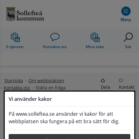
Hoppa till innehåll
Meny
E-tjänster
Kontakta oss
Mina sidor
Sök
Startsida
Om webbplatsen
Dela
Kontakt
Kontakta oss
Ställa en fråga
Vi använder kakor
Ställa en fråga
På www.solleftea.se använder vi kakor för att
Lyssna
webbplatsen ska fungera på ett bra sätt för dig.
Om din fråga är omfattande kan det bli aktuellt 
för Medborgarservice att själv få frågan 