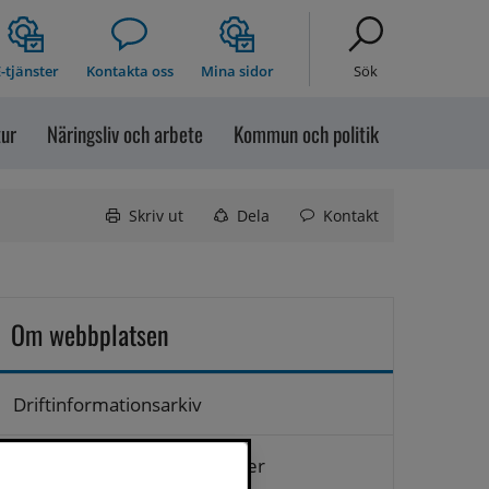
-tjänster
Kontakta oss
Mina sidor
Sök
tur
Näringsliv och arbete
Kommun och politik
Skriv ut
Dela
Kontakt
Om webbplatsen
Driftinformationsarkiv
Hantering av personuppgifter