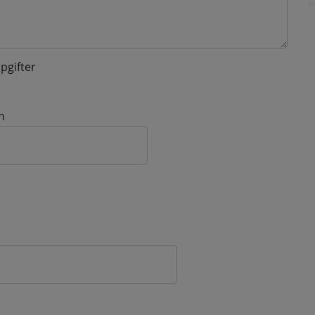
pgifter
n