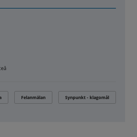
teå
a
Felanmälan
Synpunkt - klagomål