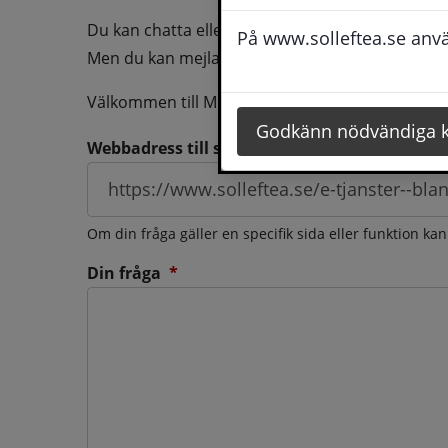
Du kan chatta eller ringa oss med din fråga så b
På www.solleftea.se använ
Men du kan mejla oss din fråga dygnt runt och d
Välkommen till Medborgarservice!
Godkänn nödvändiga 
Webbadress till sidan som frågan berör
Om din fråga gäller en specifik sida eller funktion ka
(obligatorisk)
Din fråga
*