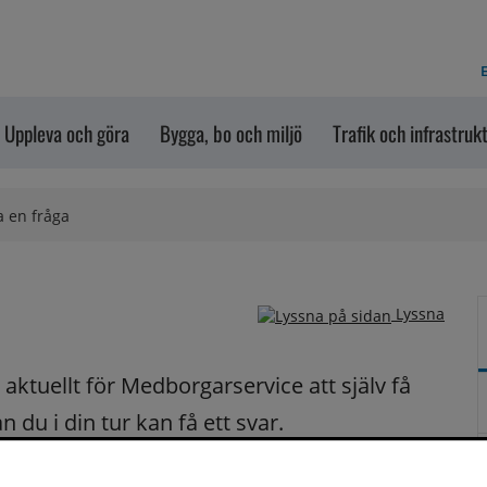
E
Uppleva och göra
Bygga, bo och miljö
Trafik och infrastruk
a en fråga
Lyssna
ktuellt för Medborgarservice att själv få 
du i din tur kan få ett svar.
på dina frågor fortast möjligt.