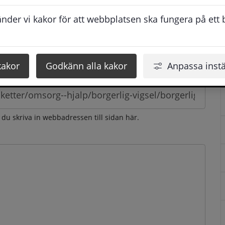
esvarar vi dig så snabbt som möjligt under arbetstid. 
der vi kakor för att webbplatsen ska fungera på ett br
u få svaret inom 2 - 4 arbetsdagar.
kakor
Godkänn alla kakor
Anpassa instä
n du skriva in webbadressen till sidan här.