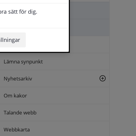
Kontakta oss
a sätt för dig.
Ställa en fråga
llningar
Logga in
Lämna synpunkt
Nyhetsarkiv
Om kakor
Talande webb
Webbkarta