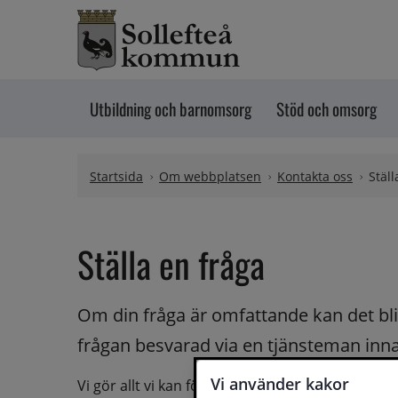
Hoppa till innehåll
Utbildning och barnomsorg
Stöd och omsorg
Startsida
Om webbplatsen
Kontakta oss
Ställ
Ställa en fråga
Om din fråga är omfattande kan det bli a
frågan besvarad via en tjänsteman innan 
Vi använder kakor
Vi gör allt vi kan för att du ska få hjälp och svar 