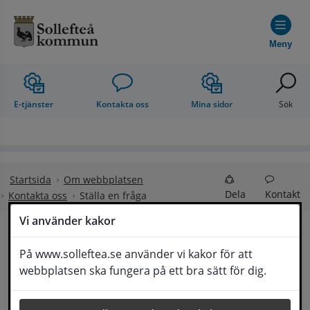
Hoppa till innehåll
Meny
E-tjänster
Kontakta oss
Mina sidor
Sök
Startsida
Om webbplatsen
Dela
Kontakt
Kontakta oss
Ställa en fråga
Vi använder kakor
Ställa en fråga
På www.solleftea.se använder vi kakor för att
Lyssna
webbplatsen ska fungera på ett bra sätt för dig.
Om din fråga är omfattande kan det bli aktuellt 
för Medborgarservice att själv få frågan 