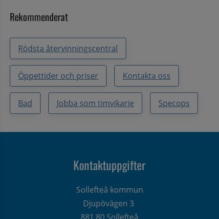
Rekommenderat
Rödsta återvinningscentral
Öppettider och priser
Kontakta oss
Bad
Jobba som timvikarie
Specops
Kontaktuppgifter
Sollefteå kommun
Djupövägen 3 
881 80 Sollefteå