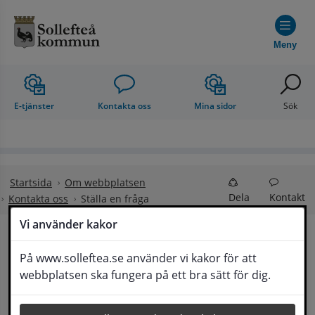
Hoppa till innehåll
Meny
E-tjänster
Kontakta oss
Mina sidor
Sök
Startsida
Om webbplatsen
Dela
Kontakt
Kontakta oss
Ställa en fråga
Vi använder kakor
Ställa en fråga
På www.solleftea.se använder vi kakor för att
Lyssna
webbplatsen ska fungera på ett bra sätt för dig.
Om din fråga är omfattande kan det bli aktuellt 
för Medborgarservice att själv få frågan 