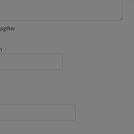
pgifter
n