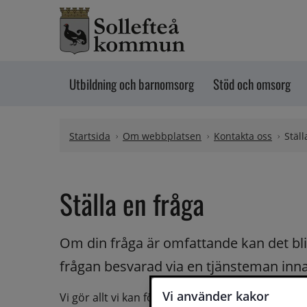
Hoppa till innehåll
Utbildning och barnomsorg
Stöd och omsorg
Startsida
Om webbplatsen
Kontakta oss
Ställ
Ställa en fråga
Om din fråga är omfattande kan det bli a
frågan besvarad via en tjänsteman innan 
Vi använder kakor
Vi gör allt vi kan för att du ska få hjälp och svar 