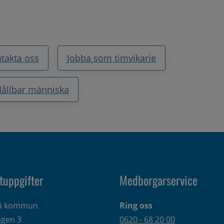
takta oss
Jobba som timvikarie
ållbar människa
tuppgifter
Medborgarservice
eå kommun
Ring oss
gen 3 
0620 - 68 20 00