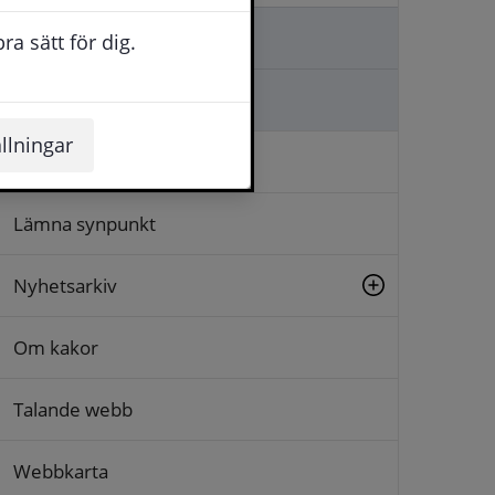
Kontakta oss
a sätt för dig.
Ställa en fråga
llningar
Logga in
Lämna synpunkt
Nyhetsarkiv
Om kakor
Talande webb
Webbkarta