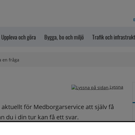
E
Uppleva och göra
Bygga, bo och miljö
Trafik och infrastruk
a en fråga
Lyssna
ktuellt för Medborgarservice att själv få 
du i din tur kan få ett svar.
på dina frågor fortast möjligt.