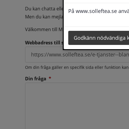
Du kan chatta eller ringa oss med din fråga så b
På www.solleftea.se använ
Men du kan mejla oss din fråga dygnt runt och d
Välkommen till Medborgarservice!
Godkänn nödvändiga 
Webbadress till sidan som frågan berör
Om din fråga gäller en specifik sida eller funktion ka
(obligatorisk)
Din fråga
*