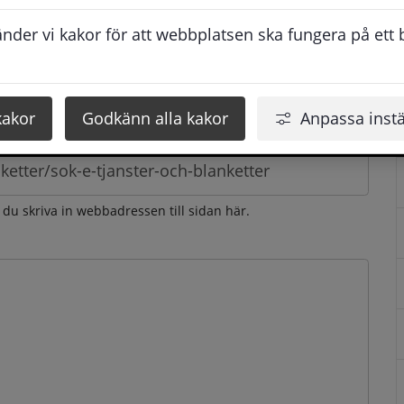
esvarar vi dig så snabbt som möjligt under arbetstid. 
der vi kakor för att webbplatsen ska fungera på ett br
u få svaret inom 2 - 4 arbetsdagar.
kakor
Godkänn alla kakor
Anpassa instä
n du skriva in webbadressen till sidan här.