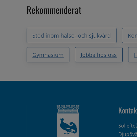
Rekommenderat
Stöd inom hälso- och sjukvård
Kon
Gymnasium
Jobba hos oss
H
Kontak
Solleft
Djupövä