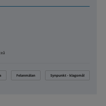
teå
a
Felanmälan
Synpunkt - klagomål