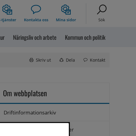
-tjänster
Kontakta oss
Mina sidor
Sök
tur
Näringsliv och arbete
Kommun och politik
Skriv ut
Dela
Kontakt
Om webbplatsen
Driftinformationsarkiv
Hantering av personuppgifter