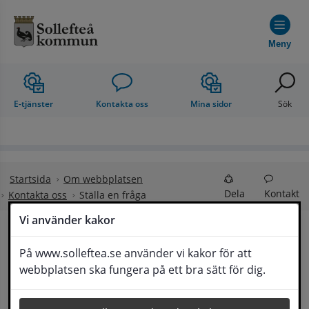
Hoppa till innehåll
Meny
E-tjänster
Kontakta oss
Mina sidor
Sök
Startsida
Om webbplatsen
Dela
Kontakt
Kontakta oss
Ställa en fråga
Vi använder kakor
Ställa en fråga
På www.solleftea.se använder vi kakor för att
Lyssna
webbplatsen ska fungera på ett bra sätt för dig.
Om din fråga är omfattande kan det bli aktuellt 
för Medborgarservice att själv få frågan 