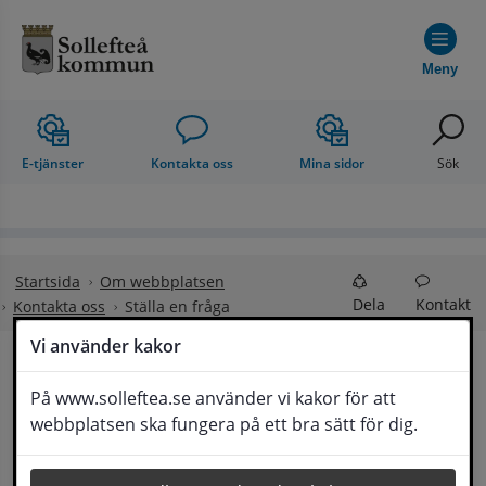
Hoppa till innehåll
Meny
E-tjänster
Kontakta oss
Mina sidor
Sök
Startsida
Om webbplatsen
Dela
Kontakt
Kontakta oss
Ställa en fråga
Vi använder kakor
Ställa en fråga
På www.solleftea.se använder vi kakor för att
Lyssna
webbplatsen ska fungera på ett bra sätt för dig.
Om din fråga är omfattande kan det bli aktuellt 
för Medborgarservice att själv få frågan 