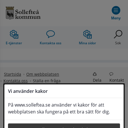
Hoppa till innehåll
Meny
E-tjänster
Kontakta oss
Mina sidor
Sök
Startsida
Om webbplatsen
Dela
Kontakt
Kontakta oss
Ställa en fråga
Vi använder kakor
Ställa en fråga
På www.solleftea.se använder vi kakor för att
Lyssna
webbplatsen ska fungera på ett bra sätt för dig.
Om din fråga är omfattande kan det bli aktuellt 
för Medborgarservice att själv få frågan 