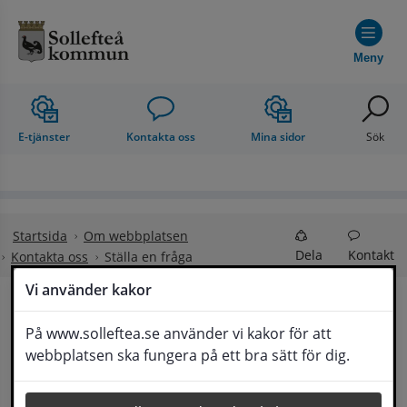
Hoppa till innehåll
Meny
E-tjänster
Kontakta oss
Mina sidor
Sök
Startsida
Om webbplatsen
Dela
Kontakt
Kontakta oss
Ställa en fråga
Vi använder kakor
Ställa en fråga
På www.solleftea.se använder vi kakor för att
Lyssna
webbplatsen ska fungera på ett bra sätt för dig.
Om din fråga är omfattande kan det bli aktuellt 
för Medborgarservice att själv få frågan 