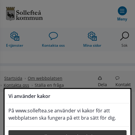
Hoppa till innehåll
Meny
E-tjänster
Kontakta oss
Mina sidor
Sök
Startsida
Om webbplatsen
Dela
Kontakt
Kontakta oss
Ställa en fråga
Vi använder kakor
Ställa en fråga
På www.solleftea.se använder vi kakor för att
Lyssna
webbplatsen ska fungera på ett bra sätt för dig.
Om din fråga är omfattande kan det bli aktuellt 
för Medborgarservice att själv få frågan 