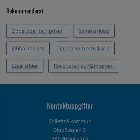
Rekommenderat
Öppettider och priser
Sommarjobb
Jobba hos oss
Jobba som timvikarie
Läsårstider
Rock carvings Nämforsen
Kontaktuppgifter
Sollefteå kommun
Djupövägen 3 
881 80 Sollefteå