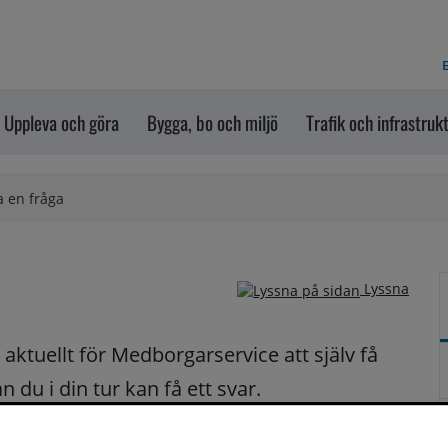
E
Uppleva och göra
Bygga, bo och miljö
Trafik och infrastruk
a en fråga
Lyssna
ktuellt för Medborgarservice att själv få 
du i din tur kan få ett svar.
på dina frågor fortast möjligt.