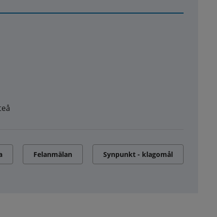
teå
a
Felanmälan
Synpunkt - klagomål