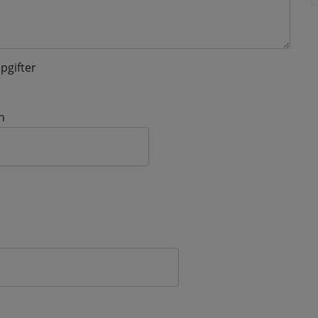
pgifter
n