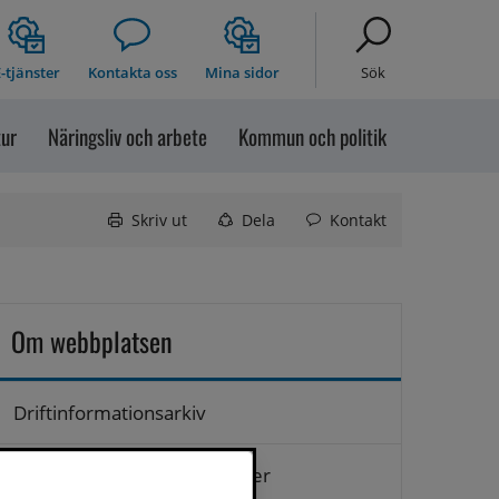
-tjänster
Kontakta oss
Mina sidor
Sök
tur
Näringsliv och arbete
Kommun och politik
Skriv ut
Dela
Kontakt
Om webbplatsen
Driftinformationsarkiv
Hantering av personuppgifter