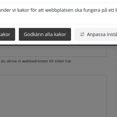
esvarar vi dig så snabbt som möjligt under arbetstid. 
der vi kakor för att webbplatsen ska fungera på ett br
u få svaret inom 2 - 4 arbetsdagar.
kakor
Godkänn alla kakor
Anpassa instä
n du skriva in webbadressen till sidan här.