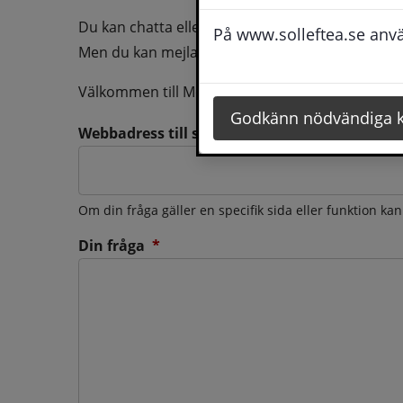
Du kan chatta eller ringa oss med din fråga så b
På www.solleftea.se använ
Men du kan mejla oss din fråga dygnt runt och d
Välkommen till Medborgarservice!
Godkänn nödvändiga 
Webbadress till sidan som frågan berör
Om din fråga gäller en specifik sida eller funktion ka
(obligatorisk)
Din fråga
*