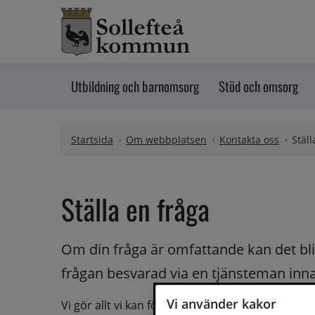
Hoppa till innehåll
Utbildning och barnomsorg
Stöd och omsorg
Startsida
Om webbplatsen
Kontakta oss
Ställ
Ställa en fråga
Om din fråga är omfattande kan det bli a
frågan besvarad via en tjänsteman innan 
Vi använder kakor
Vi gör allt vi kan för att du ska få hjälp och svar 