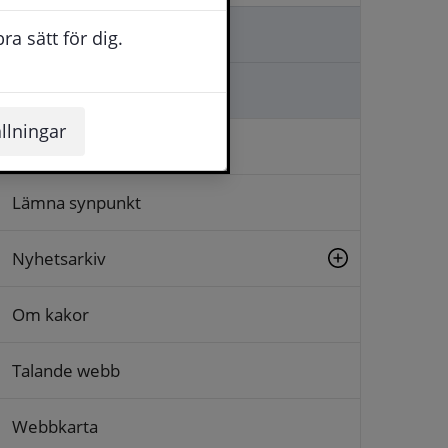
Kontakta oss
a sätt för dig.
Ställa en fråga
llningar
Logga in
Lämna synpunkt
Nyhetsarkiv
Om kakor
Talande webb
Webbkarta