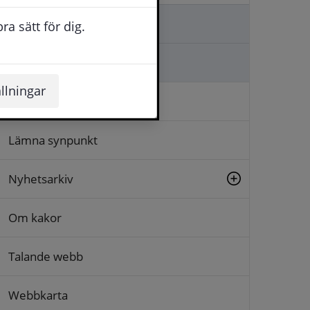
Kontakta oss
a sätt för dig.
Ställa en fråga
llningar
Logga in
Lämna synpunkt
Nyhetsarkiv
Om kakor
Talande webb
Webbkarta