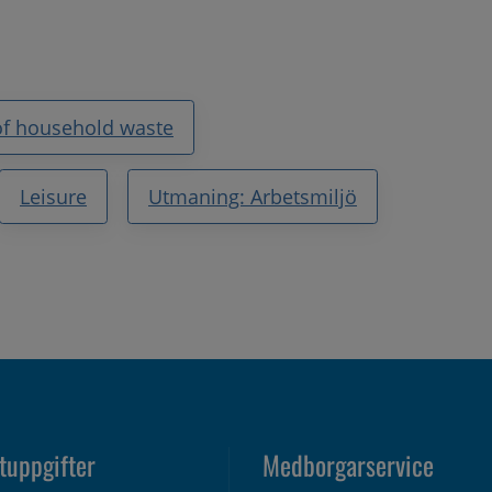
of household waste
Leisure
Utmaning: Arbetsmiljö
tuppgifter
Medborgarservice