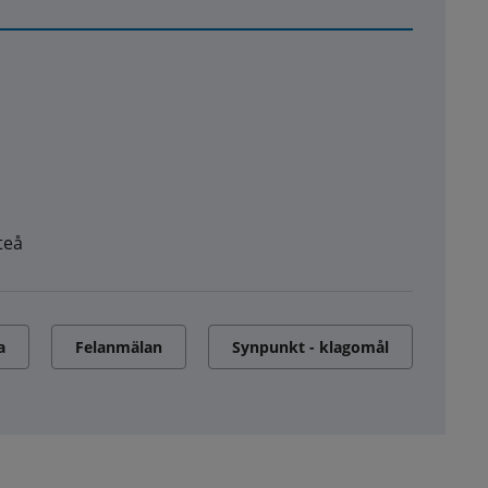
teå
a
Felanmälan
Synpunkt - klagomål