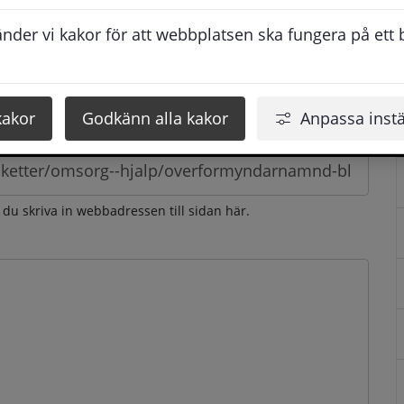
esvarar vi dig så snabbt som möjligt under arbetstid. 
der vi kakor för att webbplatsen ska fungera på ett br
u få svaret inom 2 - 4 arbetsdagar.
kakor
Godkänn alla kakor
Anpassa instä
n du skriva in webbadressen till sidan här.