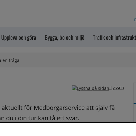
E
Uppleva och göra
Bygga, bo och miljö
Trafik och infrastruk
a en fråga
Lyssna
ktuellt för Medborgarservice att själv få 
du i din tur kan få ett svar.
på dina frågor fortast möjligt.