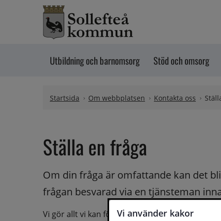
Hoppa till innehåll
Utbildning och barnomsorg
Stöd och omsorg
Startsida
Om webbplatsen
Kontakta oss
Ställ
Ställa en fråga
Om din fråga är omfattande kan det bli a
frågan besvarad via en tjänsteman innan 
Vi använder kakor
Vi gör allt vi kan för att du ska få hjälp och svar 