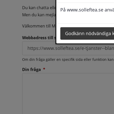
Du kan chatta eller ringa oss med din fråga så b
På www.solleftea.se använ
Men du kan mejla oss din fråga dygnt runt och d
Välkommen till Medborgarservice!
Godkänn nödvändiga 
Webbadress till sidan som frågan berör
Om din fråga gäller en specifik sida eller funktion ka
(obligatorisk)
Din fråga
*