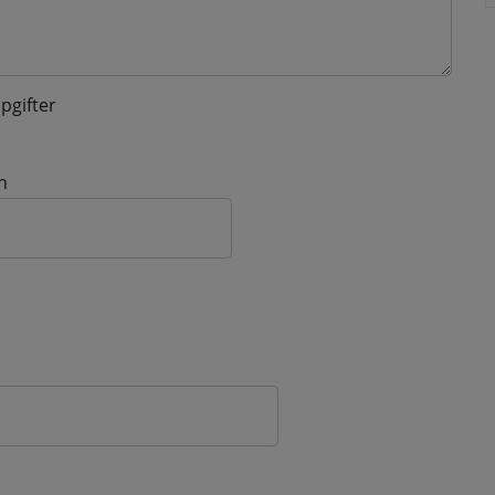
pgifter
n