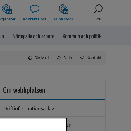
-tjänster
Kontakta oss
Mina sidor
Sök
tur
Näringsliv och arbete
Kommun och politik
Skriv ut
Dela
Kontakt
Om webbplatsen
Driftinformationsarkiv
Hantering av personuppgifter