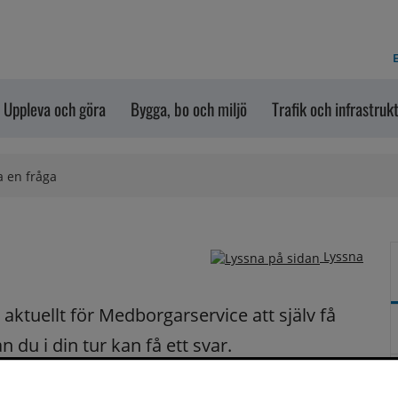
E
Uppleva och göra
Bygga, bo och miljö
Trafik och infrastruk
a en fråga
Lyssna
ktuellt för Medborgarservice att själv få 
du i din tur kan få ett svar.
på dina frågor fortast möjligt.