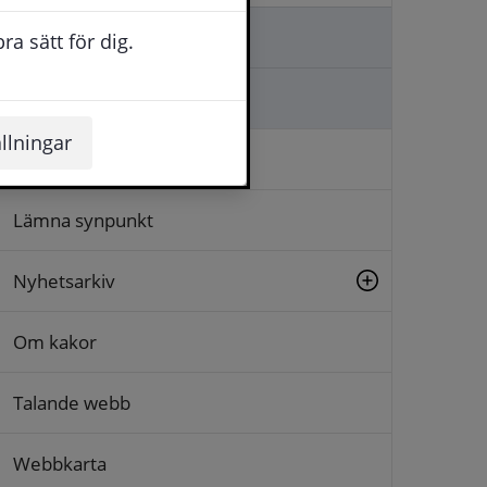
Kontakta oss
a sätt för dig.
Ställa en fråga
llningar
Logga in
Lämna synpunkt
Nyhetsarkiv
Om kakor
Talande webb
Webbkarta