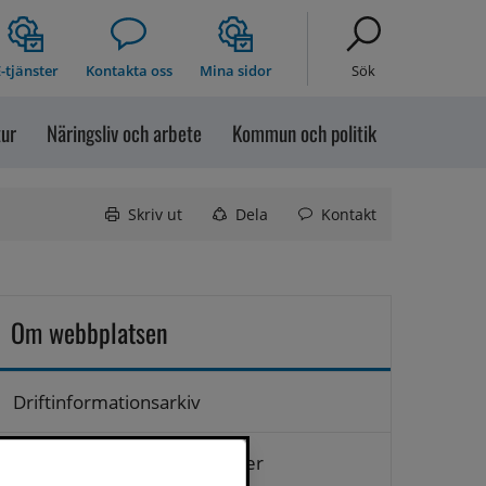
-tjänster
Kontakta oss
Mina sidor
Sök
tur
Näringsliv och arbete
Kommun och politik
Skriv ut
Dela
Kontakt
Om webbplatsen
Driftinformationsarkiv
Hantering av personuppgifter