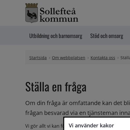
Hoppa till innehåll
Utbildning och barnomsorg
Stöd och omsorg
Startsida
Om webbplatsen
Kontakta oss
Ställ
Ställa en fråga
Om din fråga är omfattande kan det bli a
frågan besvarad via en tjänsteman innan 
Vi använder kakor
Vi gör allt vi kan för att du ska få hjälp och svar 