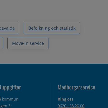
devalda
Befolkning och statistik
Move-in service
tuppgifter
Medborgarservice
eå kommun
Ring oss
gen 3 
0620 - 68 20 00