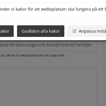
esvarar vi dig så snabbt som möjligt under arbetstid. 
der vi kakor för att webbplatsen ska fungera på ett br
u få svaret inom 2 - 4 arbetsdagar.
kakor
Godkänn alla kakor
Anpassa instä
n du skriva in webbadressen till sidan här.