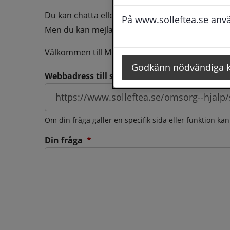
Du kan chatta eller ringa oss med din fråga så b
På www.solleftea.se använ
Men du kan mejla oss din fråga dygnt runt och d
Välkommen till Medborgarservice!
Godkänn nödvändiga 
Webbadress till sidan som frågan berör
Om din fråga gäller en specifik sida eller funktion ka
(obligatorisk)
Din fråga
*