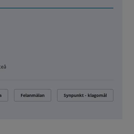
teå
a
Felanmälan
Synpunkt - klagomål