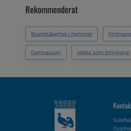
Rekommenderat
Brandsäkerhet i hemmet
Förtroen
Gymnasium
Jobba som timvikarie
Kontak
Solleft
Djupövä