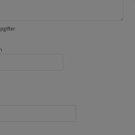
pgifter
n