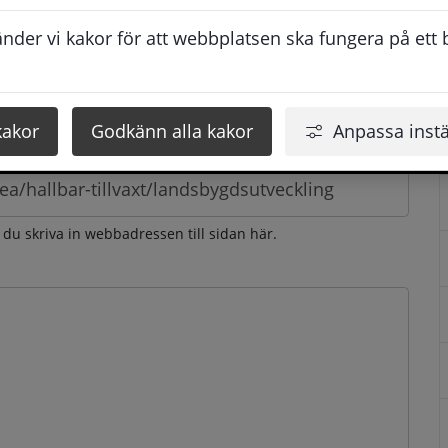
esvarar vi dig så snabbt som möjligt under arbetstid. 
der vi kakor för att webbplatsen ska fungera på ett br
u få svaret inom 2 - 4 arbetsdagar.
kakor
Godkänn alla kakor
Anpassa instä
n du skriva in webbadressen till sidan här.