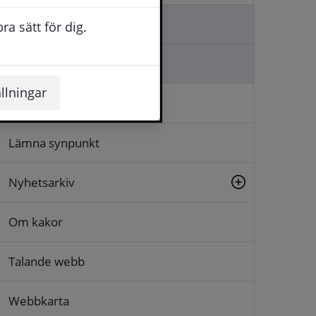
Kontakta oss
a sätt för dig.
Ställa en fråga
llningar
Logga in
Lämna synpunkt
Nyhetsarkiv
Om kakor
Talande webb
Webbkarta