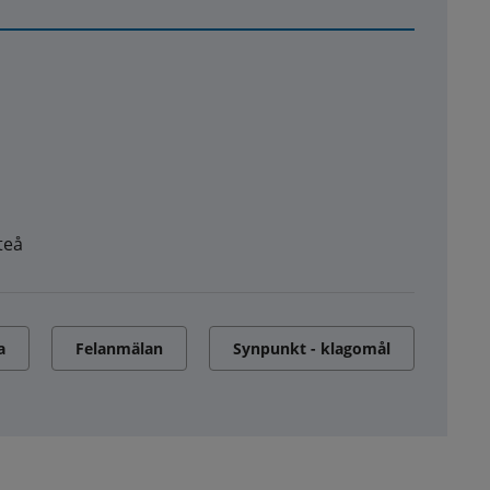
teå
a
Felanmälan
Synpunkt - klagomål