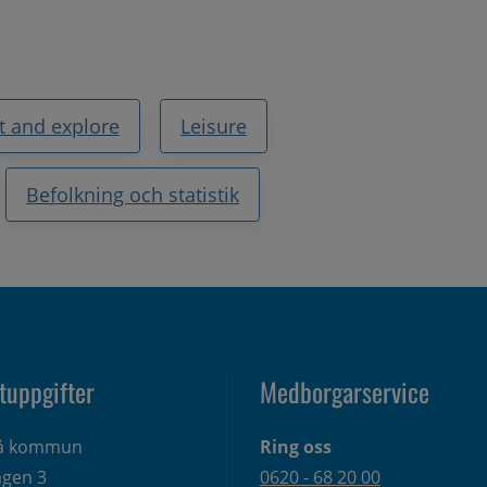
it and explore
Leisure
Befolkning och statistik
tuppgifter
Medborgarservice
eå kommun
Ring oss
gen 3 
0620 - 68 20 00