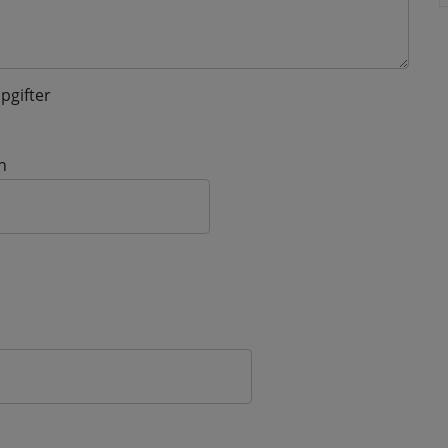
pgifter
n