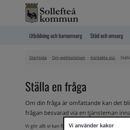
Hoppa till innehåll
Utbildning och barnomsorg
Stöd och omsorg
Startsida
Om webbplatsen
Kontakta oss
Ställ
Ställa en fråga
Om din fråga är omfattande kan det bli a
frågan besvarad via en tjänsteman innan 
Vi använder kakor
Vi gör allt vi kan för att du ska få hjälp och svar 