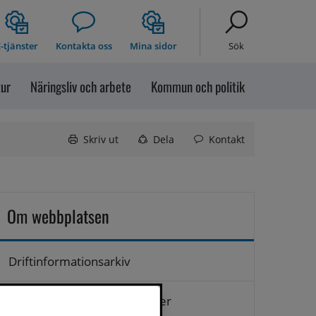
-tjänster
Kontakta oss
Mina sidor
Sök
tur
Näringsliv och arbete
Kommun och politik
Skriv ut
Dela
Kontakt
Om webbplatsen
Driftinformationsarkiv
Hantering av personuppgifter