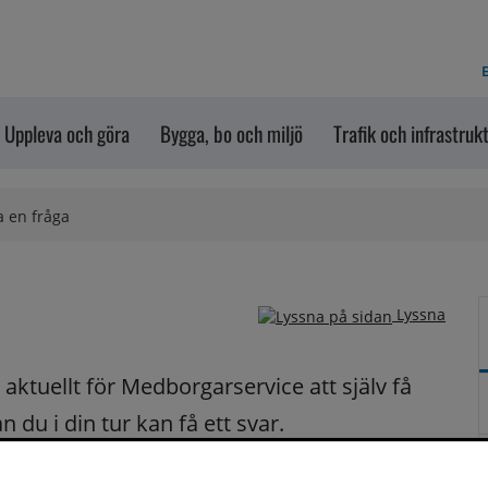
E
Uppleva och göra
Bygga, bo och miljö
Trafik och infrastruk
a en fråga
Lyssna
ktuellt för Medborgarservice att själv få 
du i din tur kan få ett svar.
på dina frågor fortast möjligt.