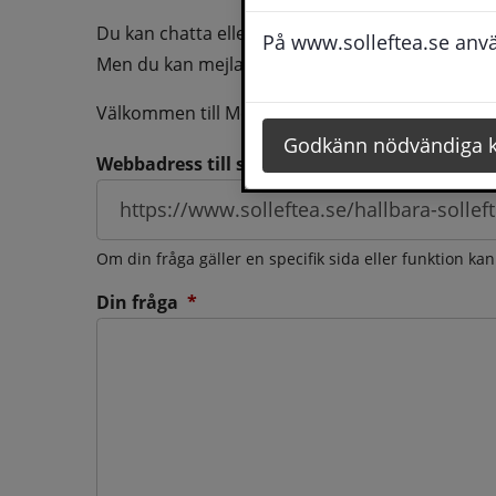
Du kan chatta eller ringa oss med din fråga så b
På www.solleftea.se använ
Men du kan mejla oss din fråga dygnt runt och d
Välkommen till Medborgarservice!
Godkänn nödvändiga 
Webbadress till sidan som frågan berör
Om din fråga gäller en specifik sida eller funktion ka
(obligatorisk)
Din fråga
*