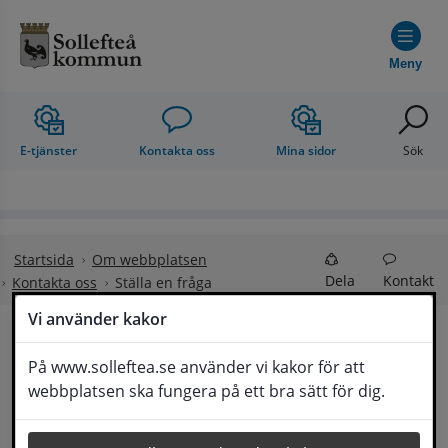
Hoppa till innehåll
Meny
E-tjänster
Kontakta oss
Mina sidor
Sök
Startsida
Om webbplatsen
Dela
Kontakt
Kontakta oss
Ställa en fråga
Vi använder kakor
Ställa en fråga
På www.solleftea.se använder vi kakor för att
Lyssna
webbplatsen ska fungera på ett bra sätt för dig.
Om din fråga är omfattande kan det bli aktuellt 
för Medborgarservice att själv få frågan 