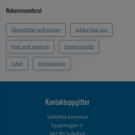
Rekommenderat
Öppettider och priser
Jobba hos oss
Visit and explore
Sommarjobb
Cykel
Gymnasium
Kontaktuppgifter
Sollefteå kommun
Djupövägen 3 
881 80 Sollefteå