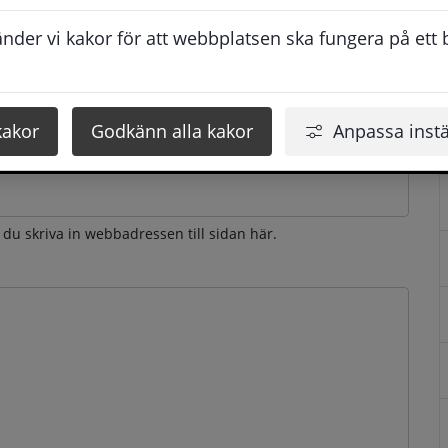
esvarar vi dig så snabbt som möjligt under arbetstid. 
der vi kakor för att webbplatsen ska fungera på ett br
u få svaret inom 2 - 4 arbetsdagar.
kakor
Godkänn alla kakor
Anpassa instä
n du skriva in webbadressen till sidan här.