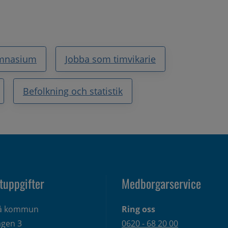
mnasium
Jobba som timvikarie
Befolkning och statistik
tuppgifter
Medborgarservice
eå kommun
Ring oss
gen 3 
0620 - 68 20 00