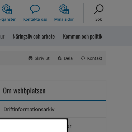
-tjänster
Kontakta oss
Mina sidor
Sök
tur
Näringsliv och arbete
Kommun och politik
Skriv ut
Dela
Kontakt
Om webbplatsen
Driftinformationsarkiv
Hantering av personuppgifter