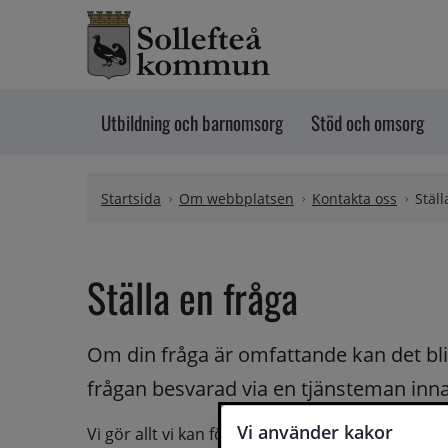
Hoppa till innehåll
Utbildning och barnomsorg
Stöd och omsorg
Startsida
Om webbplatsen
Kontakta oss
Ställ
Ställa en fråga
Om din fråga är omfattande kan det bli a
frågan besvarad via en tjänsteman innan 
Vi använder kakor
Vi gör allt vi kan för att du ska få hjälp och svar 