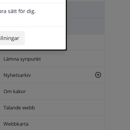
Kontakta oss
a sätt för dig.
Ställa en fråga
llningar
Logga in
Lämna synpunkt
Nyhetsarkiv
Om kakor
Talande webb
Webbkarta