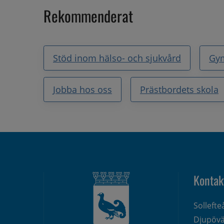
Rekommenderat
Stöd inom hälso- och sjukvård
Gy
Jobba hos oss
Prästbordets skola
Kontak
Solleft
Djupövä