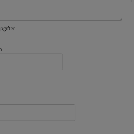
pgifter
n