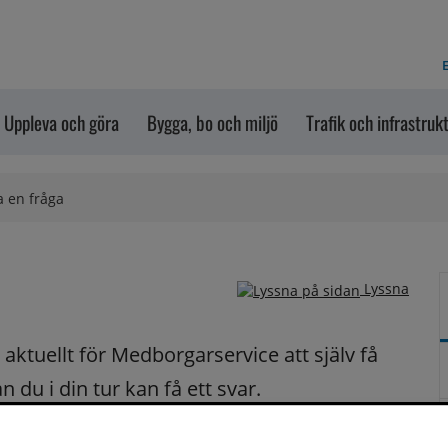
E
Uppleva och göra
Bygga, bo och miljö
Trafik och infrastruk
a en fråga
Lyssna
ktuellt för Medborgarservice att själv få 
du i din tur kan få ett svar.
på dina frågor fortast möjligt.