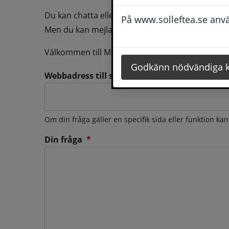
Du kan chatta eller ringa oss med din fråga så b
På www.solleftea.se använ
Men du kan mejla oss din fråga dygnt runt och d
Välkommen till Medborgarservice!
Godkänn nödvändiga 
Webbadress till sidan som frågan berör
Om din fråga gäller en specifik sida eller funktion ka
(obligatorisk)
Din fråga
*