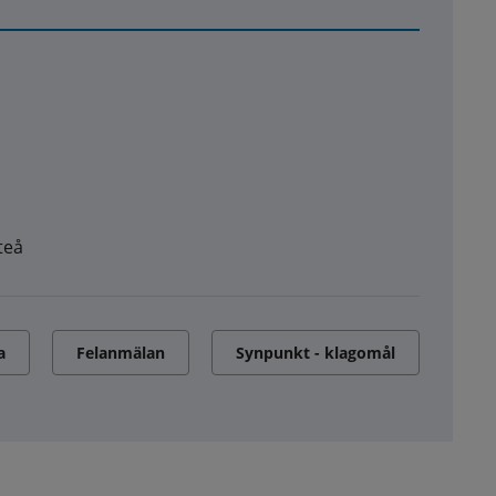
teå
a
Felanmälan
Synpunkt - klagomål