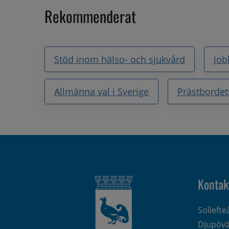
Rekommenderat
Stöd inom hälso- och sjukvård
Job
Allmänna val i Sverige
Prästbordet
Kontak
Solleft
Djupövä