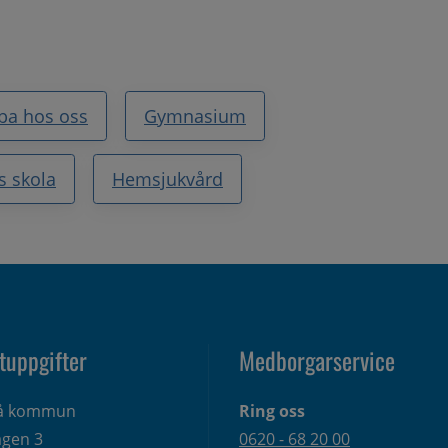
ba hos oss
Gymnasium
s skola
Hemsjukvård
tuppgifter
Medborgarservice
eå kommun
Ring oss
gen 3 
0620 - 68 20 00