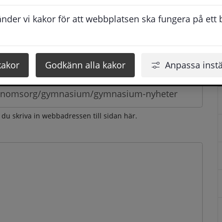
esvarar vi dig så snabbt som möjligt under arbetstid. 
der vi kakor för att webbplatsen ska fungera på ett br
u få svaret inom 2 - 4 arbetsdagar.
kakor
Godkänn alla kakor
Anpassa instä
n du skriva in webbadressen till sidan här.