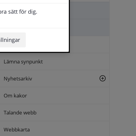
Kontakta oss
a sätt för dig.
Ställa en fråga
llningar
Logga in
Lämna synpunkt
Nyhetsarkiv
Om kakor
Talande webb
Webbkarta