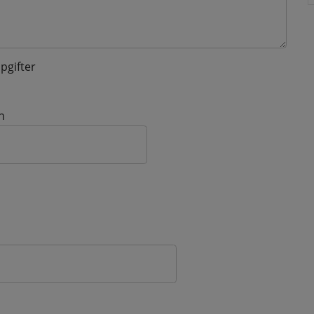
pgifter
n