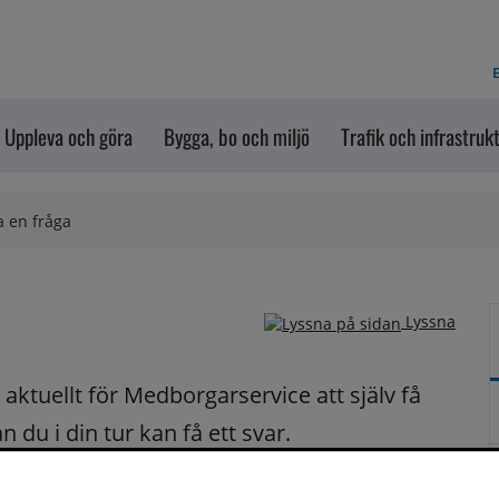
E
Uppleva och göra
Bygga, bo och miljö
Trafik och infrastruk
a en fråga
Lyssna
ktuellt för Medborgarservice att själv få 
du i din tur kan få ett svar.
på dina frågor fortast möjligt.