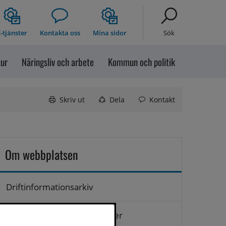
-tjänster
Kontakta oss
Mina sidor
Sök
tur
Näringsliv och arbete
Kommun och politik
Skriv ut
Dela
Kontakt
Om webbplatsen
Driftinformationsarkiv
Hantering av personuppgifter