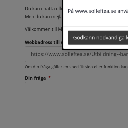
Du kan chatta eller ringa oss med din fråga så b
På www.solleftea.se använ
Men du kan mejla oss din fråga dygnt runt och d
Välkommen till Medborgarservice!
Godkänn nödvändiga 
Webbadress till sidan som frågan berör
Om din fråga gäller en specifik sida eller funktion ka
(obligatorisk)
Din fråga
*