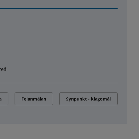
teå
a
Felanmälan
Synpunkt - klagomål