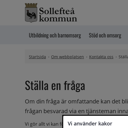
Hoppa till innehåll
Utbildning och barnomsorg
Stöd och omsorg
Startsida
Om webbplatsen
Kontakta oss
Ställ
Ställa en fråga
Om din fråga är omfattande kan det bli a
frågan besvarad via en tjänsteman innan 
Vi använder kakor
Vi gör allt vi kan för att du ska få hjälp och svar 