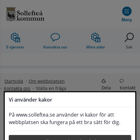
Hoppa till innehåll
Meny
E-tjänster
Kontakta oss
Mina sidor
Sök
Startsida
Om webbplatsen
Dela
Kontakt
Kontakta oss
Ställa en fråga
Vi använder kakor
Ställa en fråga
På www.solleftea.se använder vi kakor för att
Lyssna
webbplatsen ska fungera på ett bra sätt för dig.
Om din fråga är omfattande kan det bli aktuellt 
för Medborgarservice att själv få frågan 