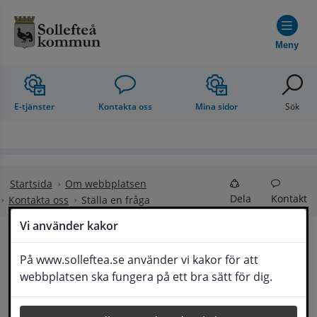
Hoppa till innehåll
Meny
E-tjänster
Kontakta oss
Mina sidor
Sök
Startsida
Om webbplatsen
Dela
Kontakt
Kontakta oss
Ställa en fråga
Vi använder kakor
Ställa en fråga
På www.solleftea.se använder vi kakor för att
Lyssna
webbplatsen ska fungera på ett bra sätt för dig.
Om din fråga är omfattande kan det bli aktuellt 
för Medborgarservice att själv få frågan 