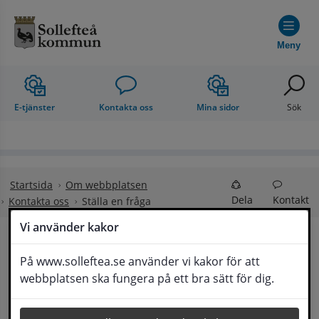
Hoppa till innehåll
Meny
E-tjänster
Kontakta oss
Mina sidor
Sök
Startsida
Om webbplatsen
Dela
Kontakt
Kontakta oss
Ställa en fråga
Vi använder kakor
Ställa en fråga
På www.solleftea.se använder vi kakor för att
Lyssna
webbplatsen ska fungera på ett bra sätt för dig.
Om din fråga är omfattande kan det bli aktuellt 
för Medborgarservice att själv få frågan 