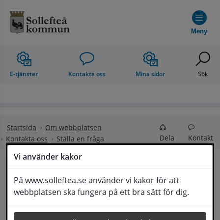
Hoppa till innehåll
Meny
E-tjänster
Kontakta oss
Mina sidor
Sök
Startsida
Om webbplatsen
Dela
Kontakt
Kontakta oss
Ställa en fråga
Vi använder kakor
Ställa en fråga
På www.solleftea.se använder vi kakor för att
Lyssna
webbplatsen ska fungera på ett bra sätt för dig.
Om din fråga är omfattande kan det bli aktuellt 
för Medborgarservice att själv få frågan 