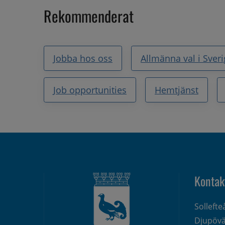
Rekommenderat
Jobba hos oss
Allmänna val i Sver
Job opportunities
Hemtjänst
Kontak
Solleft
Djupövä