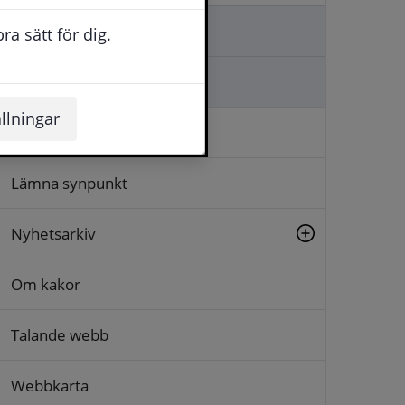
Kontakta oss
a sätt för dig.
Ställa en fråga
llningar
Logga in
Lämna synpunkt
Nyhetsarkiv
Om kakor
Talande webb
Webbkarta