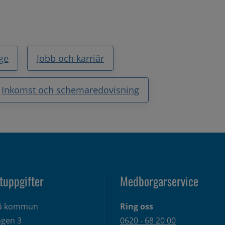
ige
Jobb och karriär
Inkomst och schemaredovisning
tuppgifter
Medborgarservice
eå kommun
Ring oss
gen 3 
0620 - 68 20 00