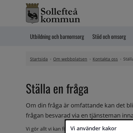
Hoppa till innehåll
Utbildning och barnomsorg
Stöd och omsorg
Startsida
Om webbplatsen
Kontakta oss
Ställ
Ställa en fråga
Om din fråga är omfattande kan det bli a
frågan besvarad via en tjänsteman innan 
Vi använder kakor
Vi gör allt vi kan för att du ska få hjälp och svar 