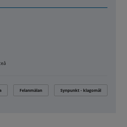
teå
a
Felanmälan
Synpunkt - klagomål