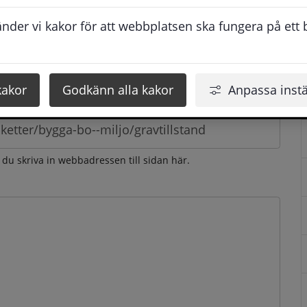
esvarar vi dig så snabbt som möjligt under arbetstid. 
der vi kakor för att webbplatsen ska fungera på ett br
u få svaret inom 2 - 4 arbetsdagar.
kakor
Godkänn alla kakor
Anpassa instä
n du skriva in webbadressen till sidan här.