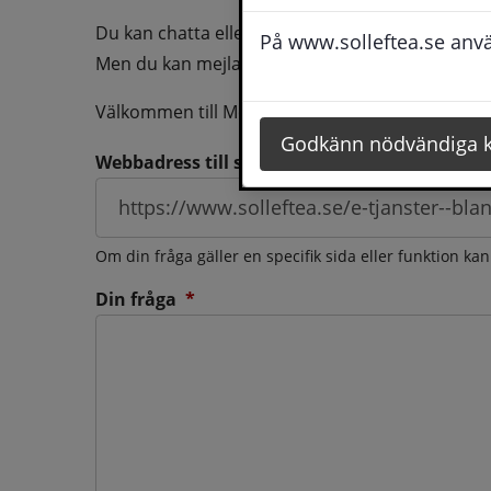
Du kan chatta eller ringa oss med din fråga så b
På www.solleftea.se använ
Men du kan mejla oss din fråga dygnt runt och d
Välkommen till Medborgarservice!
Godkänn nödvändiga 
Webbadress till sidan som frågan berör
Om din fråga gäller en specifik sida eller funktion ka
(obligatorisk)
Din fråga
*