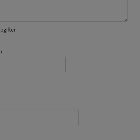
pgifter
n