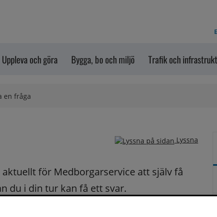
E
Uppleva och göra
Bygga, bo och miljö
Trafik och infrastruk
a en fråga
Lyssna
ktuellt för Medborgarservice att själv få 
du i din tur kan få ett svar.
på dina frågor fortast möjligt.