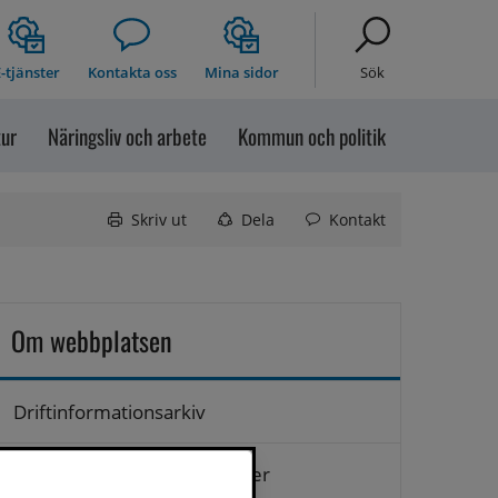
-tjänster
Kontakta oss
Mina sidor
Sök
tur
Näringsliv och arbete
Kommun och politik
Skriv ut
Dela
Kontakt
Om webbplatsen
Driftinformationsarkiv
Hantering av personuppgifter