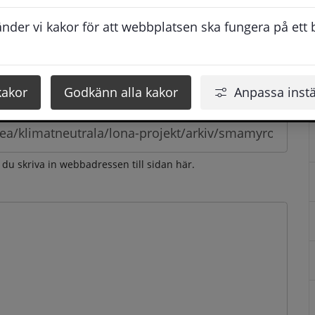
esvarar vi dig så snabbt som möjligt under arbetstid. 
der vi kakor för att webbplatsen ska fungera på ett br
u få svaret inom 2 - 4 arbetsdagar.
kakor
Godkänn alla kakor
Anpassa instä
n du skriva in webbadressen till sidan här.