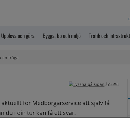
E
Uppleva och göra
Bygga, bo och miljö
Trafik och infrastruk
a en fråga
Lyssna
ktuellt för Medborgarservice att själv få 
du i din tur kan få ett svar.
på dina frågor fortast möjligt.