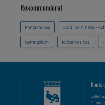
Rekommenderat
Kontakta oss
Stöd inom hälso- och
Gymnasium
Jobba hos oss
H
Kontak
Solleft
Djupövä