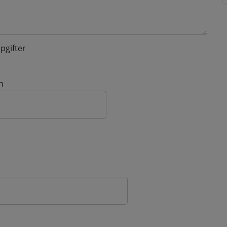
pgifter
n