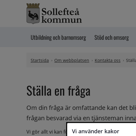
Hoppa till innehåll
Utbildning och barnomsorg
Stöd och omsorg
Startsida
Om webbplatsen
Kontakta oss
Ställ
Ställa en fråga
Om din fråga är omfattande kan det bli a
frågan besvarad via en tjänsteman innan 
Vi använder kakor
Vi gör allt vi kan för att du ska få hjälp och svar 