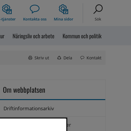
-tjänster
Kontakta oss
Mina sidor
Sök
tur
Näringsliv och arbete
Kommun och politik
Skriv ut
Dela
Kontakt
Om webbplatsen
Driftinformationsarkiv
Hantering av personuppgifter