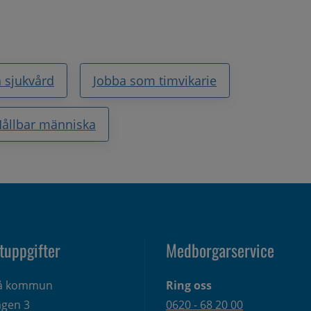
 sjukvård
Jobba som timvikarie
ållbar människa
tuppgifter
Medborgarservice
eå kommun
Ring oss
gen 3 
0620 - 68 20 00