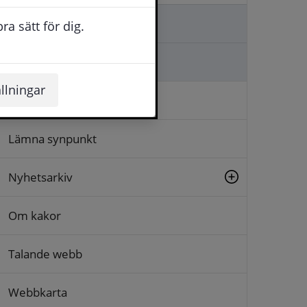
Kontakta oss
a sätt för dig.
Ställa en fråga
llningar
Logga in
Lämna synpunkt
Nyhetsarkiv
Om kakor
Talande webb
Webbkarta