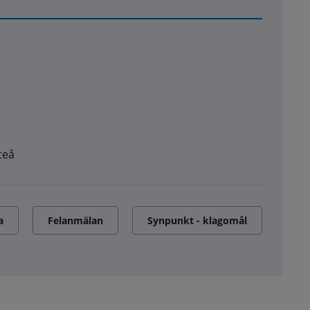
teå
a
Felanmälan
Synpunkt - klagomål