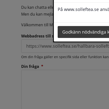
Du kan chatta eller ringa oss med din fråga så b
På www.solleftea.se använ
Men du kan mejla oss din fråga dygnt runt och d
Välkommen till Medborgarservice!
Godkänn nödvändiga 
Webbadress till sidan som frågan berör
Om din fråga gäller en specifik sida eller funktion ka
(obligatorisk)
Din fråga
*