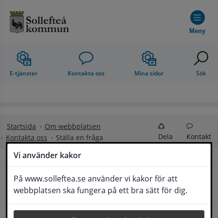
Hoppa till innehåll
Meny
E-tjänster
Kontakta oss
Mina sidor
Sök
Startsida
Om webbplatsen
Dela
Kontakt
Kontakta oss
Ställa en fråga
Vi använder kakor
Ställa en fråga
På www.solleftea.se använder vi kakor för att
Lyssna
webbplatsen ska fungera på ett bra sätt för dig.
Om din fråga är omfattande kan det bli aktuellt 
för Medborgarservice att själv få frågan 