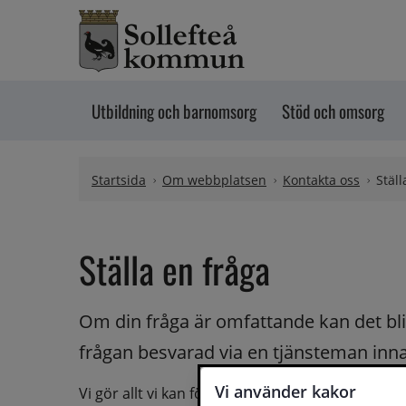
Hoppa till innehåll
Utbildning och barnomsorg
Stöd och omsorg
Startsida
Om webbplatsen
Kontakta oss
Ställ
Ställa en fråga
Om din fråga är omfattande kan det bli a
frågan besvarad via en tjänsteman innan 
Vi använder kakor
Vi gör allt vi kan för att du ska få hjälp och svar 