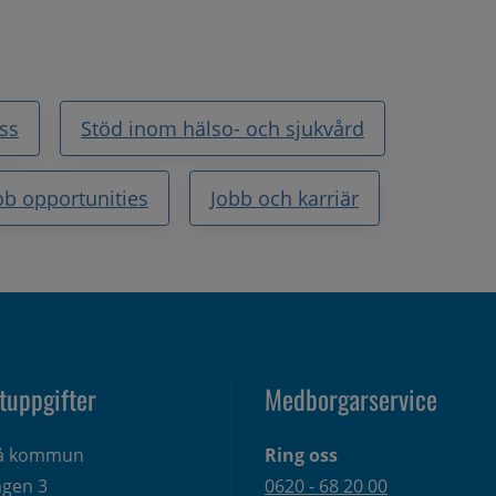
ss
Stöd inom hälso- och sjukvård
ob opportunities
Jobb och karriär
tuppgifter
Medborgarservice
eå kommun
Ring oss
gen 3 
0620 - 68 20 00