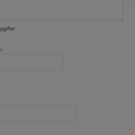
pgifter
n