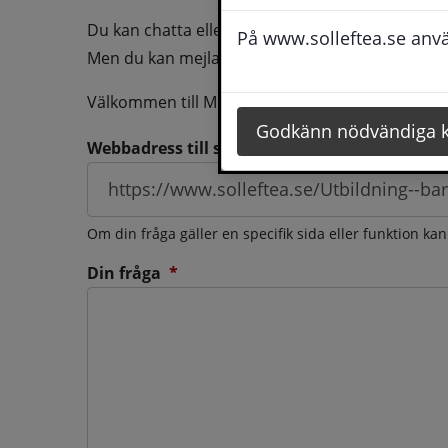
Du kan chatta eller ringa oss med din fråga så b
På www.solleftea.se använ
Men du kan mejla oss din fråga dygnt runt och d
Välkommen till Medborgarservice!
Godkänn nödvändiga 
Webbadress till sidan som frågan berör
Om din fråga gäller en specifik sida eller funktion ka
(obligatorisk)
Din fråga
*