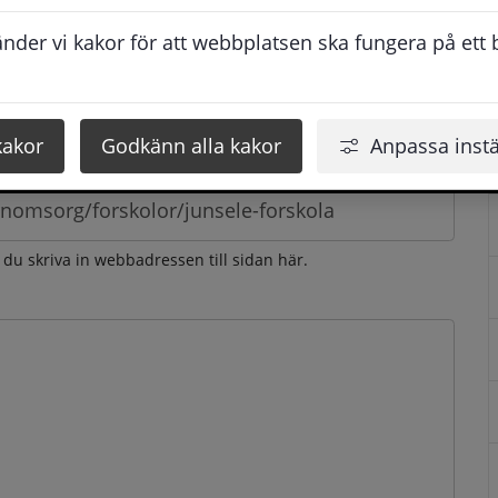
esvarar vi dig så snabbt som möjligt under arbetstid. 
der vi kakor för att webbplatsen ska fungera på ett br
u få svaret inom 2 - 4 arbetsdagar.
kakor
Godkänn alla kakor
Anpassa instä
n du skriva in webbadressen till sidan här.