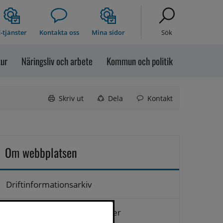
-tjänster
Kontakta oss
Mina sidor
Sök
tur
Näringsliv och arbete
Kommun och politik
Skriv ut
Dela
Kontakt
Om webbplatsen
Driftinformationsarkiv
Hantering av personuppgifter