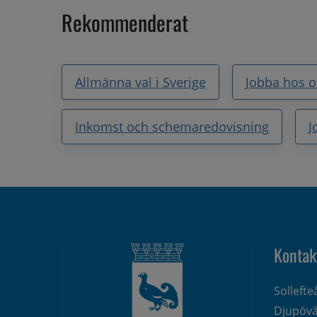
Rekommenderat
Allmänna val i Sverige
Jobba hos o
Inkomst och schemaredovisning
J
Kontak
Solleft
Djupövä