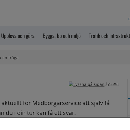
E
Uppleva och göra
Bygga, bo och miljö
Trafik och infrastruk
a en fråga
Lyssna
ktuellt för Medborgarservice att själv få 
du i din tur kan få ett svar.
på dina frågor fortast möjligt.