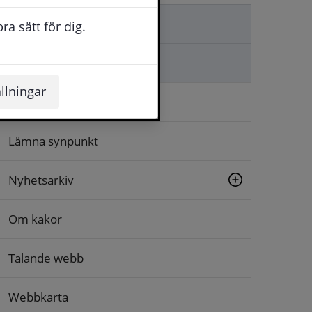
Kontakta oss
a sätt för dig.
Ställa en fråga
llningar
Logga in
Lämna synpunkt
Nyhetsarkiv
Om kakor
Talande webb
Webbkarta