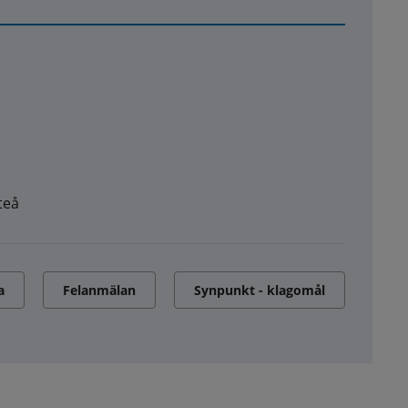
teå
a
Felanmälan
Synpunkt - klagomål