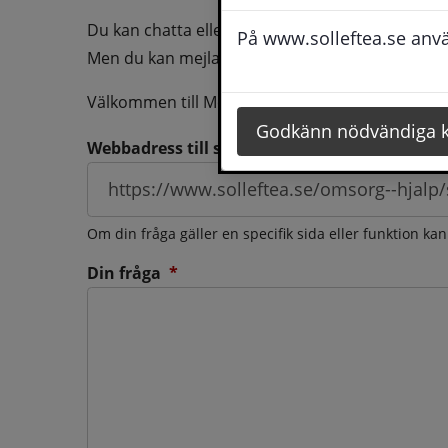
Du kan chatta eller ringa oss med din fråga så b
På www.solleftea.se använ
Men du kan mejla oss din fråga dygnt runt och d
Välkommen till Medborgarservice!
Godkänn nödvändiga 
Webbadress till sidan som frågan berör
Om din fråga gäller en specifik sida eller funktion ka
(obligatorisk)
Din fråga
*