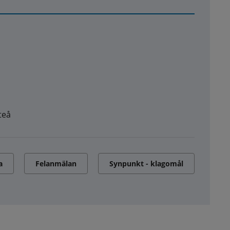
teå
a
Felanmälan
Synpunkt - klagomål