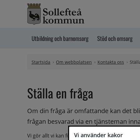
Hoppa till innehåll
Utbildning och barnomsorg
Stöd och omsorg
Startsida
Om webbplatsen
Kontakta oss
Ställ
Ställa en fråga
Om din fråga är omfattande kan det bli a
frågan besvarad via en tjänsteman innan 
Vi använder kakor
Vi gör allt vi kan för att du ska få hjälp och svar 