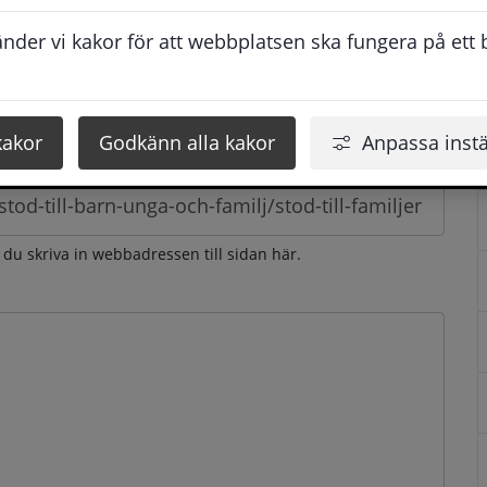
esvarar vi dig så snabbt som möjligt under arbetstid. 
der vi kakor för att webbplatsen ska fungera på ett br
u få svaret inom 2 - 4 arbetsdagar.
kakor
Godkänn alla kakor
Anpassa instä
n du skriva in webbadressen till sidan här.