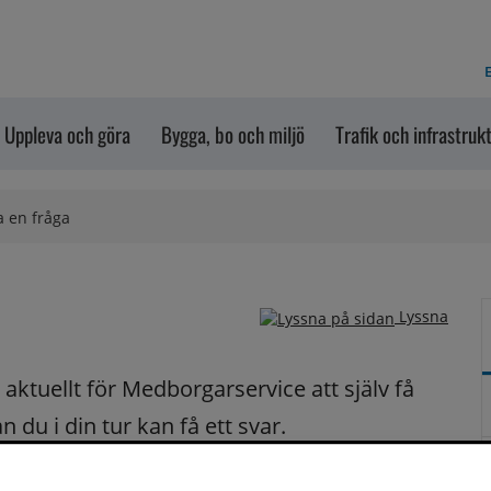
E
Uppleva och göra
Bygga, bo och miljö
Trafik och infrastruk
a en fråga
Lyssna
ktuellt för Medborgarservice att själv få 
du i din tur kan få ett svar.
på dina frågor fortast möjligt.