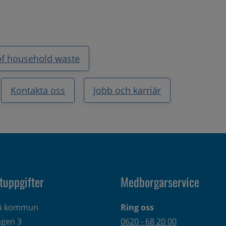
of household waste
Kontakta oss
Jobb och karriär
tuppgifter
Medborgarservice
eå kommun
Ring oss
gen 3 
0620 - 68 20 00