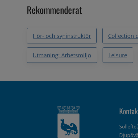
Rekommenderat
Hör- och syninstruktör
Collection 
Utmaning: Arbetsmiljö
Leisure
Kontak
Solleft
Djupövä