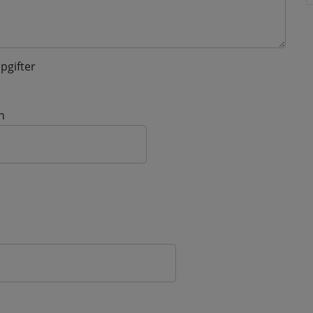
pgifter
n