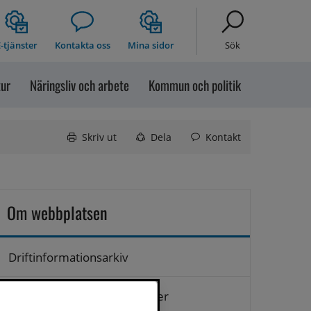
-tjänster
Kontakta oss
Mina sidor
Sök
tur
Näringsliv och arbete
Kommun och politik
Skriv ut
Dela
Kontakt
Om webbplatsen
Driftinformationsarkiv
Hantering av personuppgifter