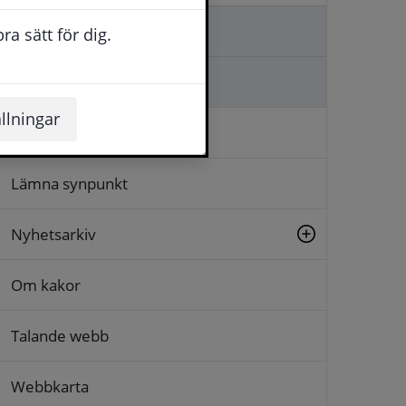
Kontakta oss
a sätt för dig.
Ställa en fråga
llningar
Logga in
Lämna synpunkt
Nyhetsarkiv
Om kakor
Talande webb
Webbkarta