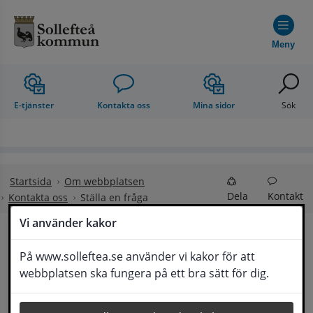
Hoppa till innehåll
Meny
E-tjänster
Kontakta oss
Mina sidor
Sök
Startsida
Om webbplatsen
Dela
Kontakt
Kontakta oss
Ställa en fråga
Vi använder kakor
Ställa en fråga
På www.solleftea.se använder vi kakor för att
Lyssna
webbplatsen ska fungera på ett bra sätt för dig.
Om din fråga är omfattande kan det bli aktuellt 
för Medborgarservice att själv få frågan 