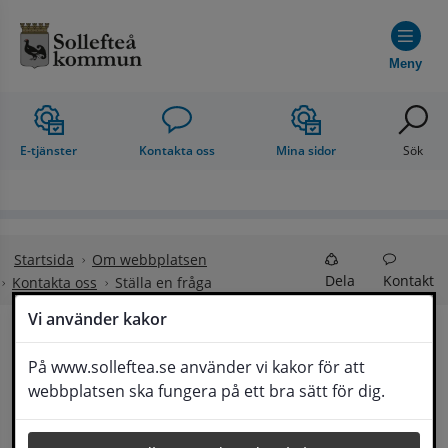
Hoppa till innehåll
Meny
E-tjänster
Kontakta oss
Mina sidor
Sök
Startsida
Om webbplatsen
Dela
Kontakt
Kontakta oss
Ställa en fråga
Vi använder kakor
Ställa en fråga
På www.solleftea.se använder vi kakor för att
Lyssna
webbplatsen ska fungera på ett bra sätt för dig.
Om din fråga är omfattande kan det bli aktuellt 
för Medborgarservice att själv få frågan 