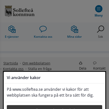
Hoppa till innehåll
Meny
E-tjänster
Kontakta oss
Mina sidor
Sök
Startsida
Om webbplatsen
Dela
Kontakt
Kontakta oss
Ställa en fråga
Vi använder kakor
Ställa en fråga
På www.solleftea.se använder vi kakor för att
Lyssna
webbplatsen ska fungera på ett bra sätt för dig.
Om din fråga är omfattande kan det bli aktuellt 
för Medborgarservice att själv få frågan 