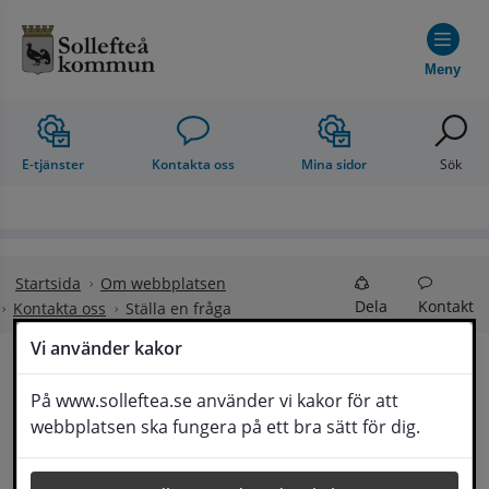
Hoppa till innehåll
Meny
E-tjänster
Kontakta oss
Mina sidor
Sök
Startsida
Om webbplatsen
Dela
Kontakt
Kontakta oss
Ställa en fråga
Vi använder kakor
Ställa en fråga
På www.solleftea.se använder vi kakor för att
Lyssna
webbplatsen ska fungera på ett bra sätt för dig.
Om din fråga är omfattande kan det bli aktuellt 
för Medborgarservice att själv få frågan 