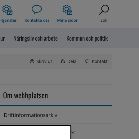
-tjänster
Kontakta oss
Mina sidor
Sök
tur
Näringsliv och arbete
Kommun och politik
Skriv ut
Dela
Kontakt
Om webbplatsen
Driftinformationsarkiv
Hantering av personuppgifter