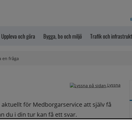
E
Uppleva och göra
Bygga, bo och miljö
Trafik och infrastruk
a en fråga
Lyssna
ktuellt för Medborgarservice att själv få 
du i din tur kan få ett svar.
på dina frågor fortast möjligt.