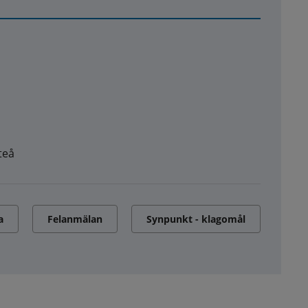
teå
a
Felanmälan
Synpunkt - klagomål