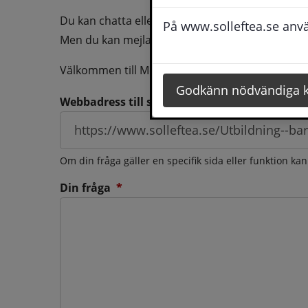
Du kan chatta eller ringa oss med din fråga så b
På www.solleftea.se använ
Men du kan mejla oss din fråga dygnt runt och d
Välkommen till Medborgarservice!
Godkänn nödvändiga 
Webbadress till sidan som frågan berör
Om din fråga gäller en specifik sida eller funktion ka
(obligatorisk)
Din fråga
*