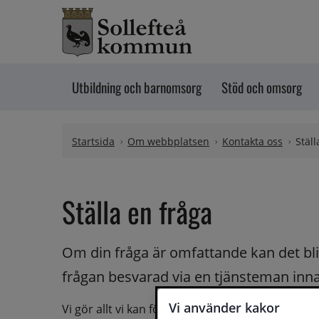
Hoppa till innehåll
Utbildning och barnomsorg
Stöd och omsorg
Startsida
Om webbplatsen
Kontakta oss
Ställ
Ställa en fråga
Om din fråga är omfattande kan det bli a
frågan besvarad via en tjänsteman innan 
Vi använder kakor
Vi gör allt vi kan för att du ska få hjälp och svar 