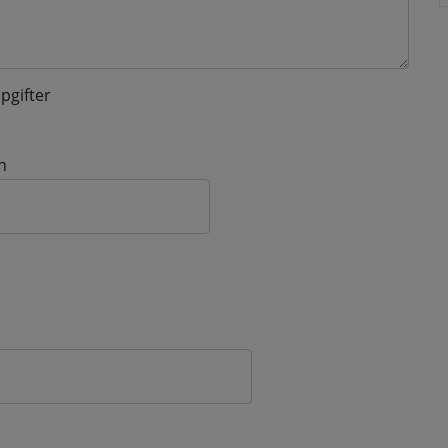
pgifter
n