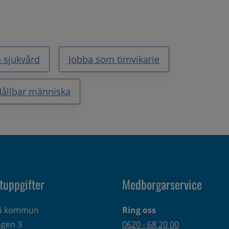
 sjukvård
Jobba som timvikarie
ållbar människa
tuppgifter
Medborgarservice
eå kommun
Ring oss
gen 3 
0620 - 68 20 00