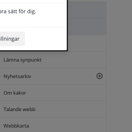
Kontakta oss
a sätt för dig.
Ställa en fråga
llningar
Logga in
Lämna synpunkt
Nyhetsarkiv
Om kakor
Talande webb
Webbkarta