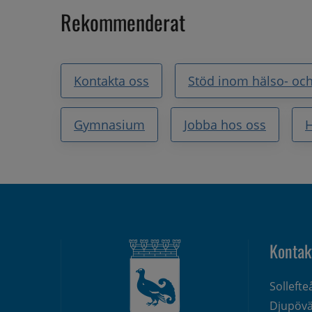
Rekommenderat
Kontakta oss
Stöd inom hälso- och
Gymnasium
Jobba hos oss
H
Kontak
Solleft
Djupövä