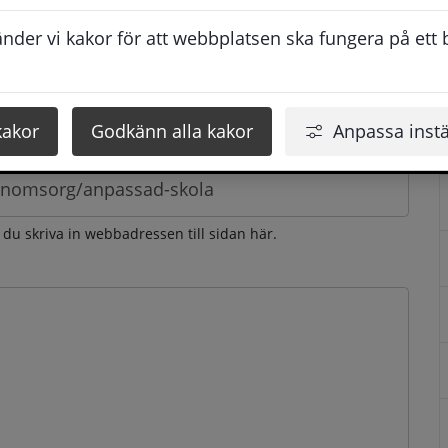
esvarar vi dig så snabbt som möjligt under arbetstid. 
der vi kakor för att webbplatsen ska fungera på ett br
u få svaret inom 2 - 4 arbetsdagar.
kakor
Godkänn alla kakor
Anpassa instä
n du skriva in webbadressen till sidan här.