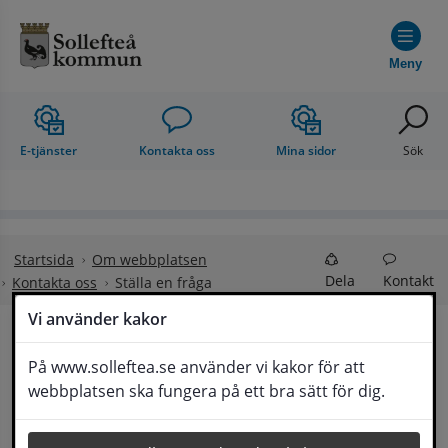
Hoppa till innehåll
Meny
E-tjänster
Kontakta oss
Mina sidor
Sök
Startsida
Om webbplatsen
Dela
Kontakt
Kontakta oss
Ställa en fråga
Vi använder kakor
Ställa en fråga
På www.solleftea.se använder vi kakor för att
Lyssna
webbplatsen ska fungera på ett bra sätt för dig.
Om din fråga är omfattande kan det bli aktuellt 
för Medborgarservice att själv få frågan 