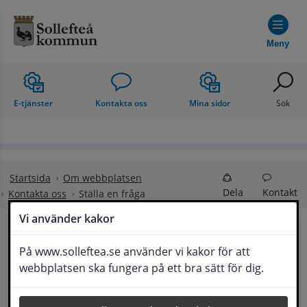
Hoppa till innehåll
Meny
E-tjänster
Kontakta oss
Mina sidor
Sök
Startsida
Om webbplatsen
Dela
Kontakt
Kontakta oss
Ställa en fråga
Vi använder kakor
Ställa en fråga
På www.solleftea.se använder vi kakor för att
Lyssna
webbplatsen ska fungera på ett bra sätt för dig.
Om din fråga är omfattande kan det bli aktuellt 
för Medborgarservice att själv få frågan 