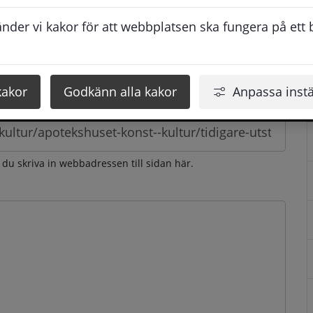
esvarar vi dig så snabbt som möjligt under arbetstid. 
der vi kakor för att webbplatsen ska fungera på ett br
u få svaret inom 2 - 4 arbetsdagar.
kakor
Godkänn alla kakor
Anpassa instä
n du skriva in webbadressen till sidan här.