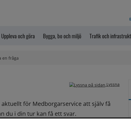
E
Uppleva och göra
Bygga, bo och miljö
Trafik och infrastruk
a en fråga
Lyssna
ktuellt för Medborgarservice att själv få 
du i din tur kan få ett svar.
på dina frågor fortast möjligt.