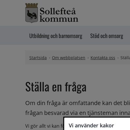
Hoppa till innehåll
Utbildning och barnomsorg
Stöd och omsorg
Startsida
Om webbplatsen
Kontakta oss
Ställ
Ställa en fråga
Om din fråga är omfattande kan det bli a
frågan besvarad via en tjänsteman innan 
Vi använder kakor
Vi gör allt vi kan för att du ska få hjälp och svar 