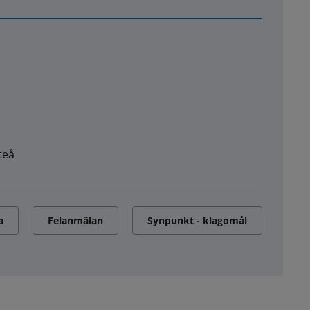
teå
a
Felanmälan
Synpunkt - klagomål