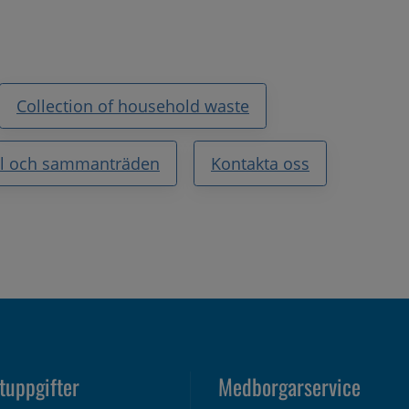
Collection of household waste
oll och sammanträden
Kontakta oss
tuppgifter
Medborgarservice