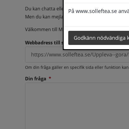
Du kan chatta eller ringa oss med din fråga så b
På www.solleftea.se använ
Men du kan mejla oss din fråga dygnt runt och d
Välkommen till Medborgarservice!
Godkänn nödvändiga 
Webbadress till sidan som frågan berör
Om din fråga gäller en specifik sida eller funktion ka
(obligatorisk)
Din fråga
*