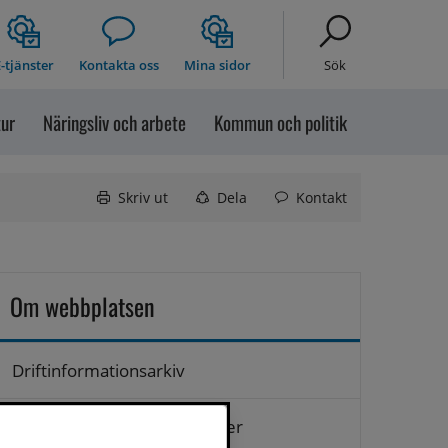
-tjänster
Kontakta oss
Mina sidor
Sök
tur
Näringsliv och arbete
Kommun och politik
Skriv ut
Dela
Kontakt
Om webbplatsen
Driftinformationsarkiv
Hantering av personuppgifter