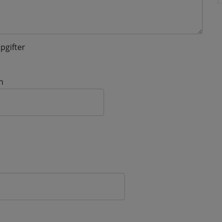
pgifter
n