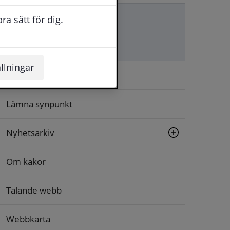
Kontakta oss
a sätt för dig.
Ställa en fråga
llningar
Logga in
Lämna synpunkt
Nyhetsarkiv
Om kakor
Talande webb
Webbkarta