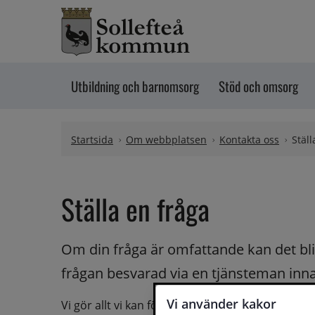
Hoppa till innehåll
Utbildning och barnomsorg
Stöd och omsorg
Startsida
Om webbplatsen
Kontakta oss
Ställ
Ställa en fråga
Om din fråga är omfattande kan det bli a
frågan besvarad via en tjänsteman innan 
Vi använder kakor
Vi gör allt vi kan för att du ska få hjälp och svar 