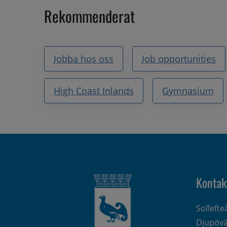
Rekommenderat
Jobba hos oss
Job opportunities
High Coast Inlands
Gymnasium
Kontak
Solleft
Djupövä