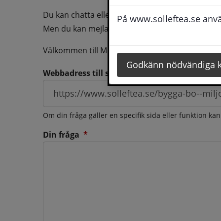
Du kan chatta eller ringa oss med din fråga så b
På www.solleftea.se använ
Men du kan mejla oss din fråga dygnt runt och d
Välkommen till Medborgarservice!
Godkänn nödvändiga 
Webbadress till sidan som frågan berör
Om din fråga gäller en specifik sida eller funktion ka
(obligatorisk)
Din fråga
*