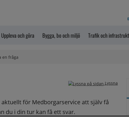
E
Uppleva och göra
Bygga, bo och miljö
Trafik och infrastruk
a en fråga
Lyssna
ktuellt för Medborgarservice att själv få 
du i din tur kan få ett svar.
på dina frågor fortast möjligt.