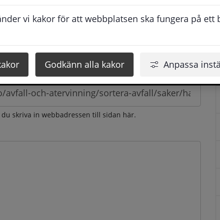
esvarar vi dig så snabbt som möjligt under arbetstid. 
der vi kakor för att webbplatsen ska fungera på ett br
u få svaret inom 2 - 4 arbetsdagar.
kakor
Godkänn alla kakor
Anpassa instä
n du skriva in webbadressen till sidan här.