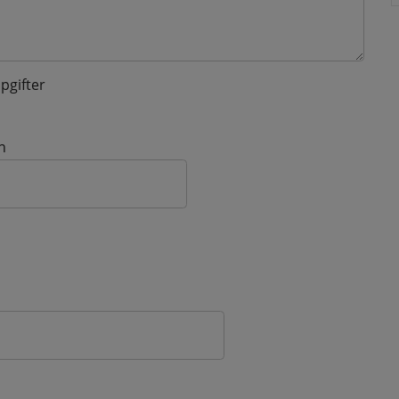
pgifter
n