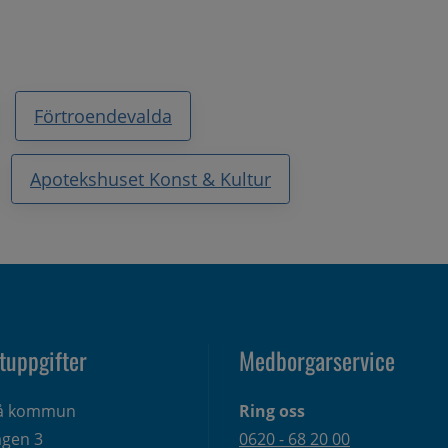
Förtroendevalda
Apotekshuset Konst & Kultur
tuppgifter
Medborgarservice
eå kommun
Ring oss
gen 3 
0620 - 68 20 00