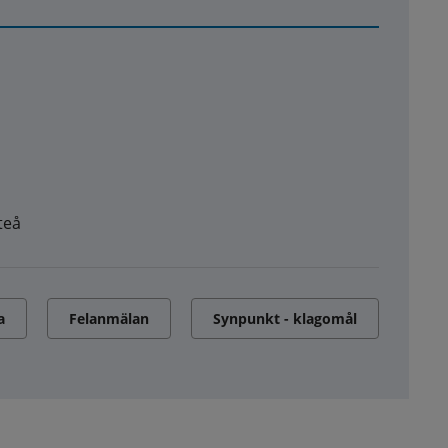
teå
a
Felanmälan
Synpunkt - klagomål