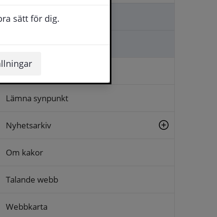
Kontakta oss
a sätt för dig.
Ställa en fråga
llningar
Logga in
Lämna synpunkt
Nyhetsarkiv
Om kakor
Talande webb
Webbkarta