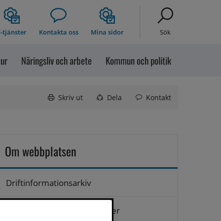
-tjänster
Kontakta oss
Mina sidor
Sök
tur
Näringsliv och arbete
Kommun och politik
Skriv ut
Dela
Kontakt
Om webbplatsen
Driftinformationsarkiv
Hantering av personuppgifter