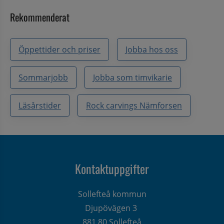
Rekommenderat
Öppettider och priser
Jobba hos oss
Sommarjobb
Jobba som timvikarie
Läsårstider
Rock carvings Nämforsen
Kontaktuppgifter
Sollefteå kommun
Djupövägen 3 
881 80 Sollefteå