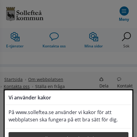
Hoppa till innehåll
Meny
E-tjänster
Kontakta oss
Mina sidor
Sök
Startsida
Om webbplatsen
Dela
Kontakt
Kontakta oss
Ställa en fråga
Vi använder kakor
Ställa en fråga
På www.solleftea.se använder vi kakor för att
Lyssna
webbplatsen ska fungera på ett bra sätt för dig.
Om din fråga är omfattande kan det bli aktuellt 
för Medborgarservice att själv få frågan 