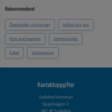
Rekommenderat
Öppettider och priser
Jobba hos oss
Visit and explore
Sommarjobb
Cykel
Gymnasium
Kontaktuppgifter
Sollefteå kommun
Djupövägen 3 
881 80 Sollefteå