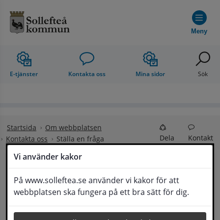
Hoppa till innehåll
Meny
E-tjänster
Kontakta oss
Mina sidor
Sök
Startsida
Om webbplatsen
Dela
Kontakt
Kontakta oss
Ställa en fråga
Vi använder kakor
Ställa en fråga
På www.solleftea.se använder vi kakor för att
Lyssna
webbplatsen ska fungera på ett bra sätt för dig.
Om din fråga är omfattande kan det bli aktuellt 
för Medborgarservice att själv få frågan 