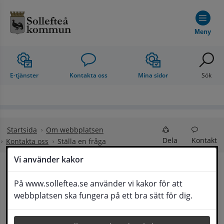
Hoppa till innehåll
Meny
E-tjänster
Kontakta oss
Mina sidor
Sök
Startsida
Om webbplatsen
Dela
Kontakt
Kontakta oss
Ställa en fråga
Vi använder kakor
Ställa en fråga
På www.solleftea.se använder vi kakor för att
Lyssna
webbplatsen ska fungera på ett bra sätt för dig.
Om din fråga är omfattande kan det bli aktuellt 
för Medborgarservice att själv få frågan 