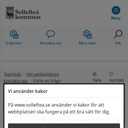
Hoppa till innehåll
Meny
E-tjänster
Kontakta oss
Mina sidor
Sök
Startsida
Om webbplatsen
Dela
Kontakt
Kontakta oss
Ställa en fråga
Vi använder kakor
Ställa en fråga
På www.solleftea.se använder vi kakor för att
Lyssna
webbplatsen ska fungera på ett bra sätt för dig.
Om din fråga är omfattande kan det bli aktuellt 
för Medborgarservice att själv få frågan 