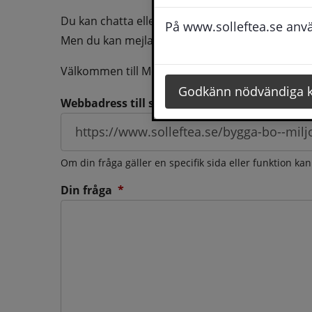
Du kan chatta eller ringa oss med din fråga så b
På www.solleftea.se använ
Men du kan mejla oss din fråga dygnt runt och d
Välkommen till Medborgarservice!
Godkänn nödvändiga 
Webbadress till sidan som frågan berör
Om din fråga gäller en specifik sida eller funktion ka
(obligatorisk)
Din fråga
*