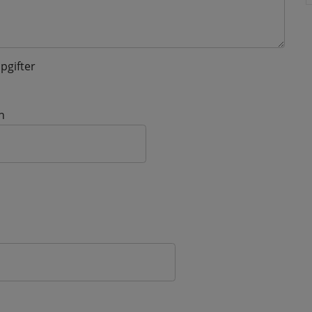
pgifter
n