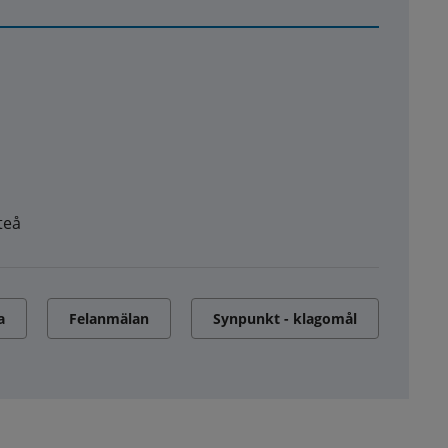
teå
a
Felanmälan
Synpunkt - klagomål