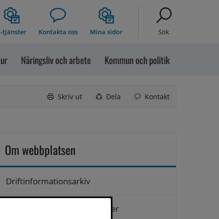
-tjänster
Kontakta oss
Mina sidor
Sök
tur
Näringsliv och arbete
Kommun och politik
Skriv ut
Dela
Kontakt
Om webbplatsen
Driftinformationsarkiv
Hantering av personuppgifter