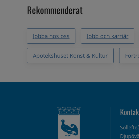
Rekommenderat
Jobba hos oss
Jobb och karriär
Apotekshuset Konst & Kultur
Fört
Kontak
Solleft
Djupövä