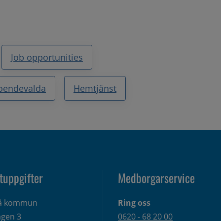
Job opportunities
roendevalda
Hemtjänst
tuppgifter
Medborgarservice
eå kommun
Ring oss
gen 3 
0620 - 68 20 00