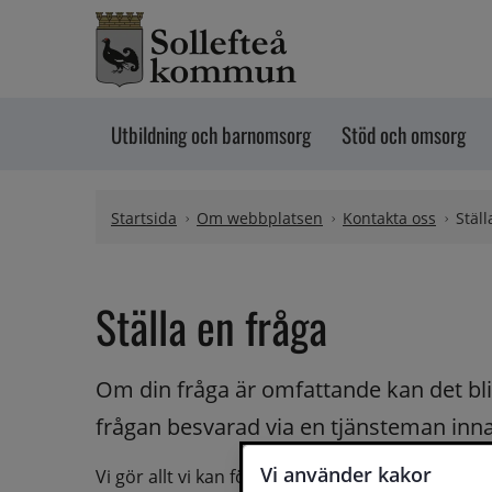
Hoppa till innehåll
Utbildning och barnomsorg
Stöd och omsorg
Startsida
Om webbplatsen
Kontakta oss
Ställ
Ställa en fråga
Om din fråga är omfattande kan det bli a
frågan besvarad via en tjänsteman innan 
Vi använder kakor
Vi gör allt vi kan för att du ska få hjälp och svar 