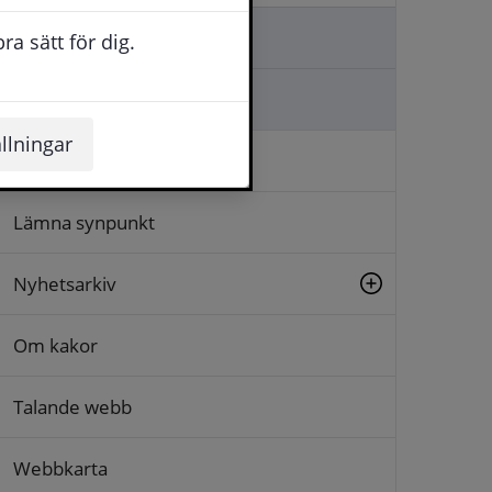
Kontakta oss
a sätt för dig.
Ställa en fråga
llningar
Logga in
Lämna synpunkt
Nyhetsarkiv
Om kakor
Talande webb
Webbkarta