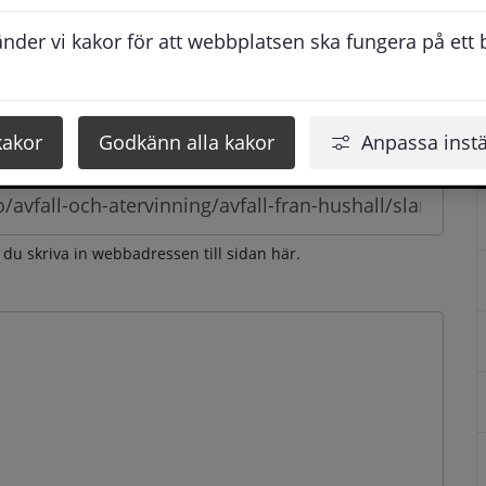
esvarar vi dig så snabbt som möjligt under arbetstid. 
der vi kakor för att webbplatsen ska fungera på ett br
u få svaret inom 2 - 4 arbetsdagar.
kakor
Godkänn alla kakor
Anpassa instä
n du skriva in webbadressen till sidan här.