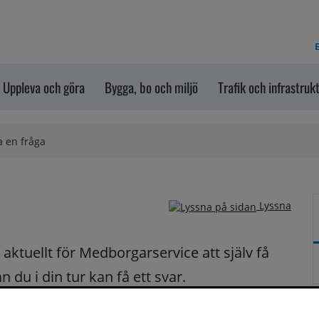
E
Uppleva och göra
Bygga, bo och miljö
Trafik och infrastruk
a en fråga
Lyssna
ktuellt för Medborgarservice att själv få 
du i din tur kan få ett svar.
på dina frågor fortast möjligt.