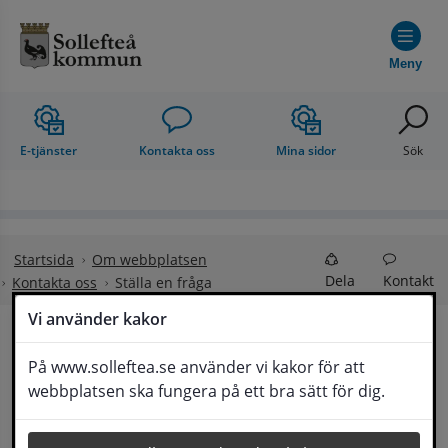
Hoppa till innehåll
Meny
E-tjänster
Kontakta oss
Mina sidor
Sök
Startsida
Om webbplatsen
Dela
Kontakt
Kontakta oss
Ställa en fråga
Vi använder kakor
Ställa en fråga
På www.solleftea.se använder vi kakor för att
Lyssna
webbplatsen ska fungera på ett bra sätt för dig.
Om din fråga är omfattande kan det bli aktuellt 
för Medborgarservice att själv få frågan 