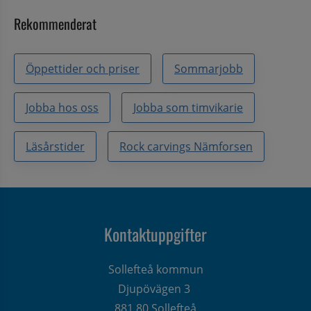
Rekommenderat
Öppettider och priser
Sommarjobb
Jobba hos oss
Jobba som timvikarie
Läsårstider
Rock carvings Nämforsen
Kontaktuppgifter
Sollefteå kommun
Djupövägen 3 
881 80 Sollefteå