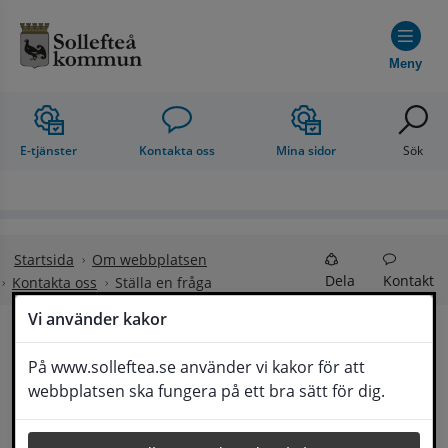
Hoppa till innehåll
Meny
E-tjänster
Kontakta oss
Mina sidor
Sök
Startsida
Om webbplatsen
Dela
Kontakt
Kontakta oss
Ställa en fråga
Vi använder kakor
Ställa en fråga
På www.solleftea.se använder vi kakor för att
Lyssna
webbplatsen ska fungera på ett bra sätt för dig.
Om din fråga är omfattande kan det bli aktuellt 
för Medborgarservice att själv få frågan 