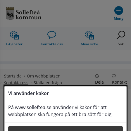
Hoppa till innehåll
Meny
E-tjänster
Kontakta oss
Mina sidor
Sök
Startsida
Om webbplatsen
Dela
Kontakt
Kontakta oss
Ställa en fråga
Vi använder kakor
Ställa en fråga
På www.solleftea.se använder vi kakor för att
Lyssna
webbplatsen ska fungera på ett bra sätt för dig.
Om din fråga är omfattande kan det bli aktuellt 
för Medborgarservice att själv få frågan 