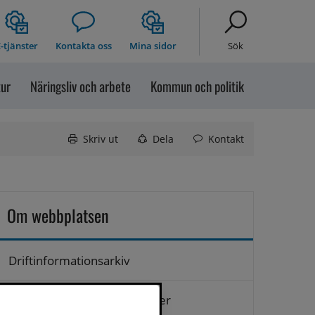
-tjänster
Kontakta oss
Mina sidor
Sök
tur
Näringsliv och arbete
Kommun och politik
Skriv ut
Dela
Kontakt
Om webbplatsen
Driftinformationsarkiv
Hantering av personuppgifter