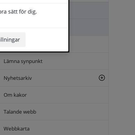
Kontakta oss
a sätt för dig.
Ställa en fråga
llningar
Logga in
Lämna synpunkt
Nyhetsarkiv
Om kakor
Talande webb
Webbkarta