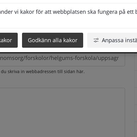
esvarar vi dig så snabbt som möjligt under arbetstid. 
der vi kakor för att webbplatsen ska fungera på ett br
u få svaret inom 2 - 4 arbetsdagar.
kakor
Godkänn alla kakor
Anpassa instä
n du skriva in webbadressen till sidan här.