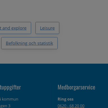
it and explore
Leisure
Befolkning och statistik
tuppgifter
Medborgarservice
eå kommun
Ring oss
gen 3 
0620 - 68 20 00