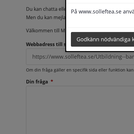
Du kan chatta eller ringa oss med din fråga så b
På www.solleftea.se använ
Men du kan mejla oss din fråga dygnt runt och d
Välkommen till Medborgarservice!
Godkänn nödvändiga 
Webbadress till sidan som frågan berör
Om din fråga gäller en specifik sida eller funktion ka
(obligatorisk)
Din fråga
*