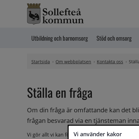
Hoppa till innehåll
Utbildning och barnomsorg
Stöd och omsorg
Startsida
Om webbplatsen
Kontakta oss
Ställ
Ställa en fråga
Om din fråga är omfattande kan det bli a
frågan besvarad via en tjänsteman innan 
Vi använder kakor
Vi gör allt vi kan för att du ska få hjälp och svar 