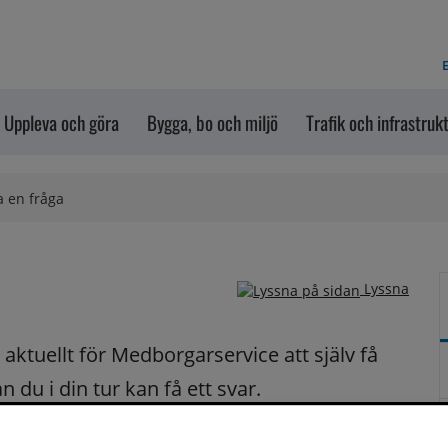
E
Uppleva och göra
Bygga, bo och miljö
Trafik och infrastruk
a en fråga
Lyssna
ktuellt för Medborgarservice att själv få 
du i din tur kan få ett svar.
på dina frågor fortast möjligt.