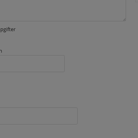
pgifter
n