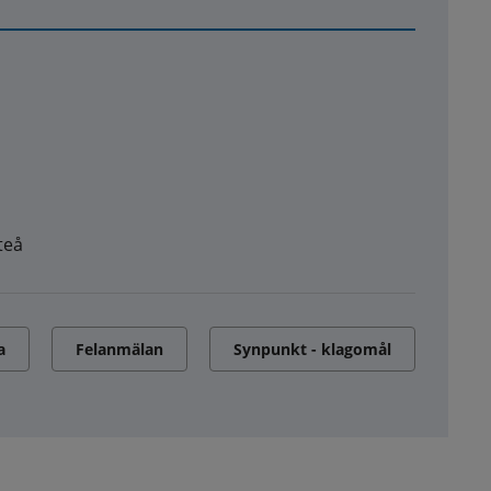
teå
a
Felanmälan
Synpunkt - klagomål