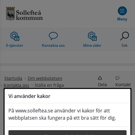
Hoppa till innehåll
Meny
E-tjänster
Kontakta oss
Mina sidor
Sök
Startsida
Om webbplatsen
Dela
Kontakt
Kontakta oss
Ställa en fråga
Vi använder kakor
Ställa en fråga
På www.solleftea.se använder vi kakor för att
Lyssna
webbplatsen ska fungera på ett bra sätt för dig.
Om din fråga är omfattande kan det bli aktuellt 
för Medborgarservice att själv få frågan 