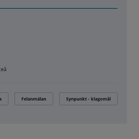
teå
a
Felanmälan
Synpunkt - klagomål