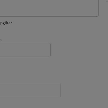
pgifter
n