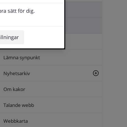
Kontakta oss
a sätt för dig.
Ställa en fråga
llningar
Logga in
Lämna synpunkt
Nyhetsarkiv
Om kakor
Talande webb
Webbkarta