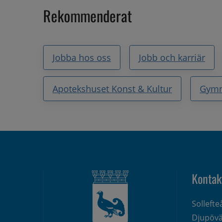
Rekommenderat
Jobba hos oss
Jobb och karriär
Apotekshuset Konst & Kultur
Gym
Kontak
Solleft
Djupövä