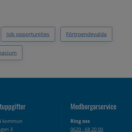
Job opportunities
Förtroendevalda
nasium
tuppgifter
Medborgarservice
eå kommun
Ring oss
gen 3 
0620 - 68 20 00