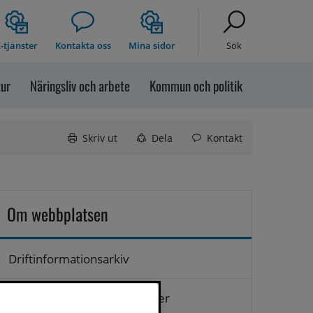
-tjänster
Kontakta oss
Mina sidor
Sök
tur
Näringsliv och arbete
Kommun och politik
Skriv ut
Dela
Kontakt
Om webbplatsen
Driftinformationsarkiv
Hantering av personuppgifter