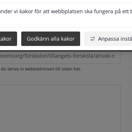
esvarar vi dig så snabbt som möjligt under arbetstid. 
der vi kakor för att webbplatsen ska fungera på ett br
u få svaret inom 2 - 4 arbetsdagar.
kakor
Godkänn alla kakor
Anpassa instä
n du skriva in webbadressen till sidan här.