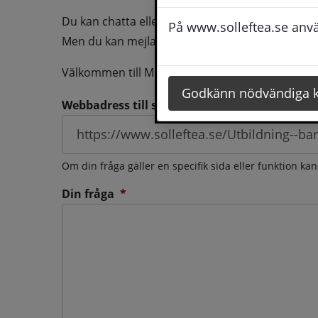
Du kan chatta eller ringa oss med din fråga så b
På www.solleftea.se använ
Men du kan mejla oss din fråga dygnt runt och d
Välkommen till Medborgarservice!
Godkänn nödvändiga 
Webbadress till sidan som frågan berör
Om din fråga gäller en specifik sida eller funktion ka
(obligatorisk)
Din fråga
*