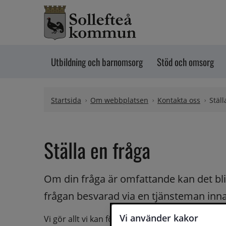
Hoppa till innehåll
Utbildning och barnomsorg
Stöd och omsorg
Startsida
Om webbplatsen
Kontakta oss
Ställ
Ställa en fråga
Om din fråga är omfattande kan det bli a
frågan besvarad via en tjänsteman innan 
Vi använder kakor
Vi gör allt vi kan för att du ska få hjälp och svar 