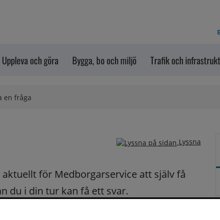
E
Uppleva och göra
Bygga, bo och miljö
Trafik och infrastruk
a en fråga
Lyssna
ktuellt för Medborgarservice att själv få 
du i din tur kan få ett svar.
på dina frågor fortast möjligt.