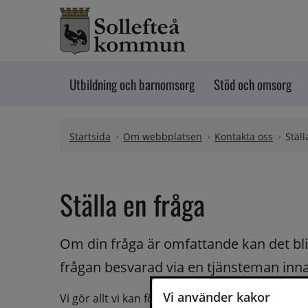
Hoppa till innehåll
Utbildning och barnomsorg
Stöd och omsorg
Startsida
Om webbplatsen
Kontakta oss
Ställ
Ställa en fråga
Om din fråga är omfattande kan det bli a
frågan besvarad via en tjänsteman innan 
Vi använder kakor
Vi gör allt vi kan för att du ska få hjälp och svar 