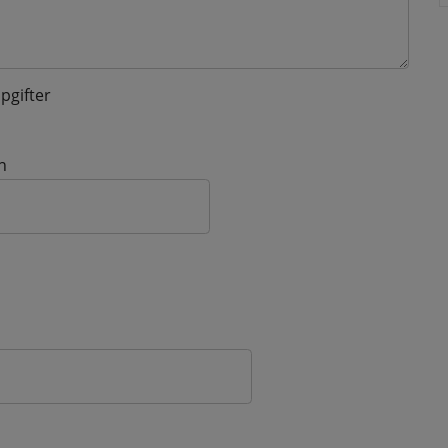
pgifter
n