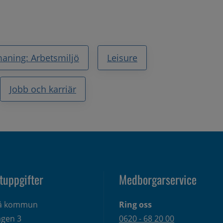
aning: Arbetsmiljö
Leisure
Jobb och karriär
tuppgifter
Medborgarservice
eå kommun
Ring oss
gen 3 
0620 - 68 20 00