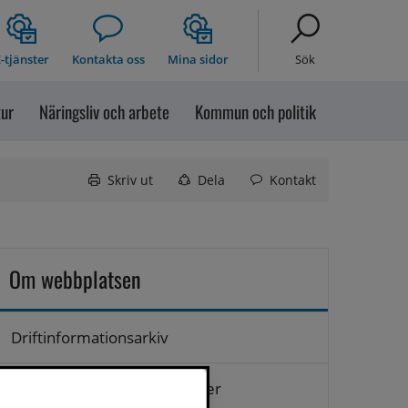
-tjänster
Kontakta oss
Mina sidor
Sök
tur
Näringsliv och arbete
Kommun och politik
Skriv ut
Dela
Kontakt
Om webbplatsen
Driftinformationsarkiv
Hantering av personuppgifter