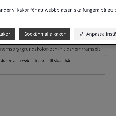
esvarar vi dig så snabbt som möjligt under arbetstid. 
der vi kakor för att webbplatsen ska fungera på ett br
u få svaret inom 2 - 4 arbetsdagar.
kakor
Godkänn alla kakor
Anpassa instä
n du skriva in webbadressen till sidan här.