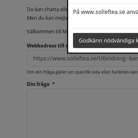
Du kan chatta eller ringa oss med din fråga så b
På www.solleftea.se använ
Men du kan mejla oss din fråga dygnt runt och d
Välkommen till Medborgarservice!
Godkänn nödvändiga 
Webbadress till sidan som frågan berör
Om din fråga gäller en specifik sida eller funktion ka
(obligatorisk)
Din fråga
*