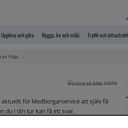
E
Uppleva och göra
Bygga, bo och miljö
Trafik och infrastruk
a en fråga
Lyssna
ktuellt för Medborgarservice att själv få 
du i din tur kan få ett svar.
på dina frågor fortast möjligt.