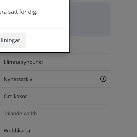
Kontakta oss
a sätt för dig.
Ställa en fråga
llningar
Logga in
Lämna synpunkt
Nyhetsarkiv
Om kakor
Talande webb
Webbkarta