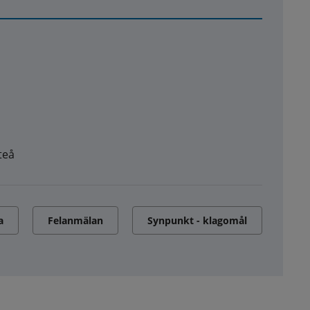
teå
a
Felanmälan
Synpunkt - klagomål