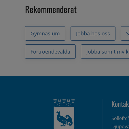
Rekommenderat
Gymnasium
Jobba hos oss
Förtroendevalda
Jobba som timvik
Kontak
Solleft
Djupövä