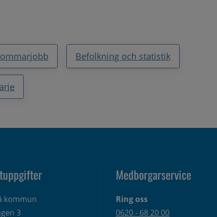
Sommarjobb
Befolkning och statistik
arie
tuppgifter
Medborgarservice
eå kommun
Ring oss
gen 3 
0620 - 68 20 00