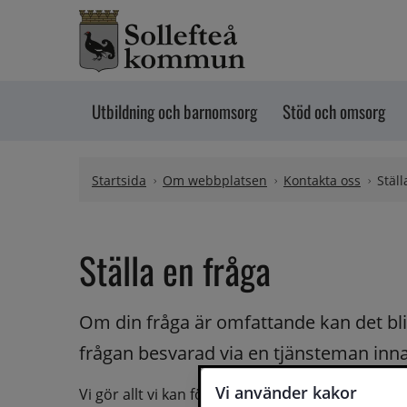
Hoppa till innehåll
Utbildning och barnomsorg
Stöd och omsorg
Startsida
Om webbplatsen
Kontakta oss
Ställ
Ställa en fråga
Om din fråga är omfattande kan det bli a
frågan besvarad via en tjänsteman innan 
Vi använder kakor
Vi gör allt vi kan för att du ska få hjälp och svar 