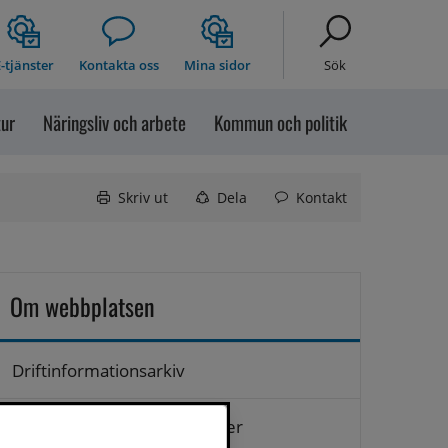
-tjänster
Kontakta oss
Mina sidor
Sök
tur
Näringsliv och arbete
Kommun och politik
Skriv ut
Dela
Kontakt
Om webbplatsen
Driftinformationsarkiv
Hantering av personuppgifter