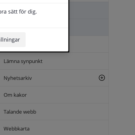
Kontakta oss
a sätt för dig.
Ställa en fråga
llningar
Logga in
Lämna synpunkt
Nyhetsarkiv
Om kakor
Talande webb
Webbkarta