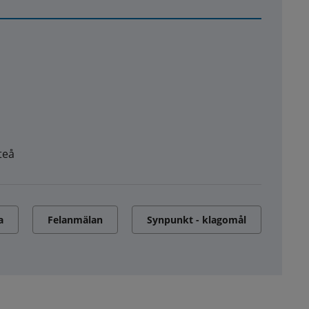
teå
a
Felanmälan
Synpunkt - klagomål