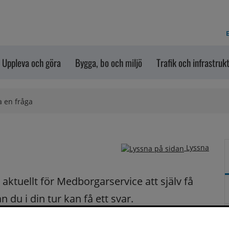
E
Uppleva och göra
Bygga, bo och miljö
Trafik och infrastruk
a en fråga
Lyssna
ktuellt för Medborgarservice att själv få 
du i din tur kan få ett svar.
på dina frågor fortast möjligt.