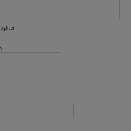
pgifter
n