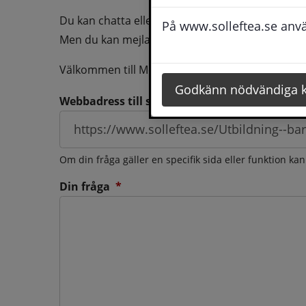
Du kan chatta eller ringa oss med din fråga så b
På www.solleftea.se använ
Men du kan mejla oss din fråga dygnt runt och d
Välkommen till Medborgarservice!
Godkänn nödvändiga 
Webbadress till sidan som frågan berör
Om din fråga gäller en specifik sida eller funktion ka
(obligatorisk)
Din fråga
*