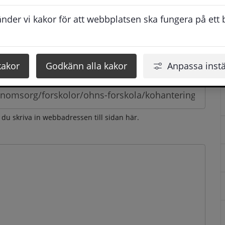
esvarar vi dig så snabbt som möjligt under arbetstid. 
der vi kakor för att webbplatsen ska fungera på ett br
u få svaret inom 2 - 4 arbetsdagar.
kakor
Godkänn alla kakor
Anpassa instä
n du skriva in webbadressen till sidan här.