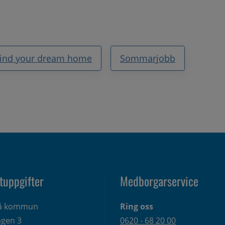
ind your dream home
Sommarjobb
tuppgifter
Medborgarservice
eå kommun
Ring oss
gen 3 
0620 - 68 20 00