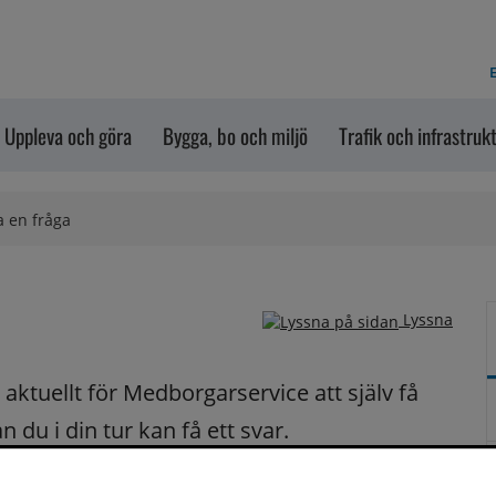
E
Uppleva och göra
Bygga, bo och miljö
Trafik och infrastruk
a en fråga
Lyssna
ktuellt för Medborgarservice att själv få 
du i din tur kan få ett svar.
på dina frågor fortast möjligt.