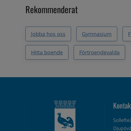
Rekommenderat
Jobba hos oss
Gymnasium
F
Hitta boende
Förtroendevalda
Kontak
Solleft
Djupövä