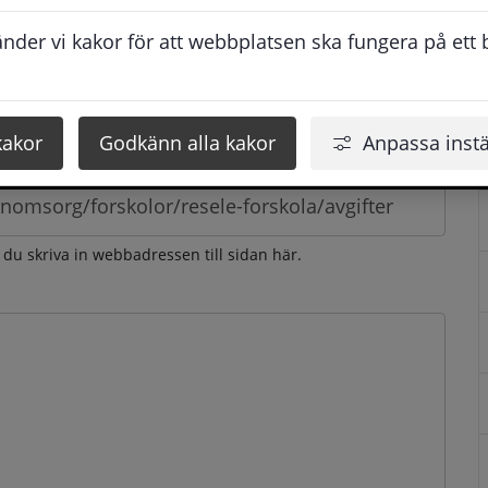
esvarar vi dig så snabbt som möjligt under arbetstid. 
der vi kakor för att webbplatsen ska fungera på ett br
u få svaret inom 2 - 4 arbetsdagar.
kakor
Godkänn alla kakor
Anpassa instä
n du skriva in webbadressen till sidan här.