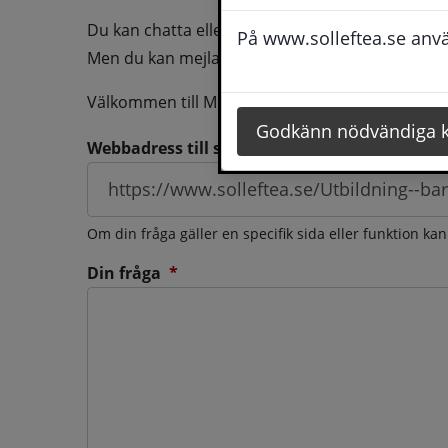
Du kan chatta eller ringa oss med din fråga så b
På www.solleftea.se använ
Men du kan mejla oss din fråga dygnt runt och d
Välkommen till Medborgarservice!
Godkänn nödvändiga 
Webbadress till sidan som frågan berör
Om din fråga gäller en specifik sida eller funktion ka
(obligatorisk)
Din fråga
*