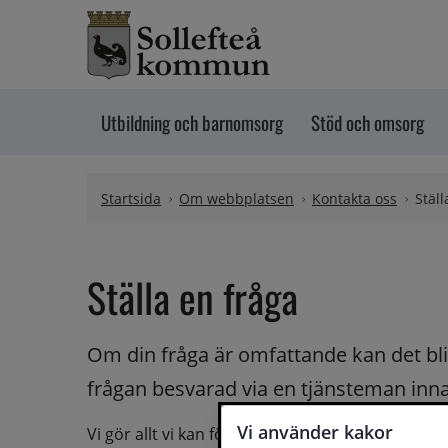
Hoppa till innehåll
Utbildning och barnomsorg
Stöd och omsorg
Startsida
Om webbplatsen
Kontakta oss
Ställ
Ställa en fråga
Om din fråga är omfattande kan det bli a
frågan besvarad via en tjänsteman innan 
Vi använder kakor
Vi gör allt vi kan för att du ska få hjälp och svar 