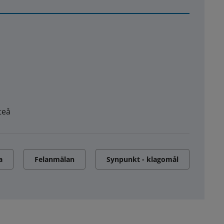
teå
a
Felanmälan
Synpunkt - klagomål