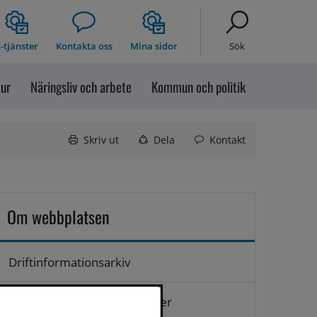
-tjänster
Kontakta oss
Mina sidor
Sök
tur
Näringsliv och arbete
Kommun och politik
Skriv ut
Dela
Kontakt
Om webbplatsen
Driftinformationsarkiv
Hantering av personuppgifter