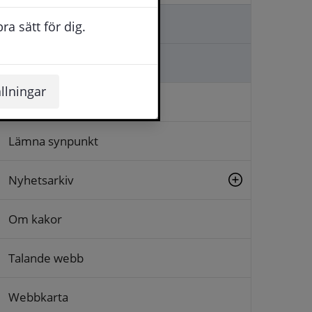
Kontakta oss
a sätt för dig.
Ställa en fråga
llningar
Logga in
Lämna synpunkt
Nyhetsarkiv
Om kakor
Talande webb
Webbkarta