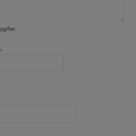
pgifter
n