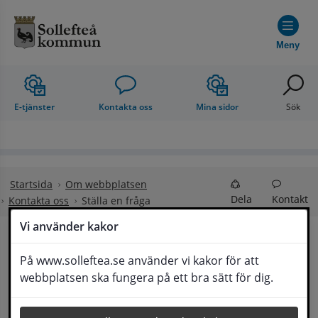
Hoppa till innehåll
Meny
E-tjänster
Kontakta oss
Mina sidor
Sök
Startsida
Om webbplatsen
Dela
Kontakt
Kontakta oss
Ställa en fråga
Vi använder kakor
Ställa en fråga
På www.solleftea.se använder vi kakor för att
Lyssna
webbplatsen ska fungera på ett bra sätt för dig.
Om din fråga är omfattande kan det bli aktuellt 
för Medborgarservice att själv få frågan 